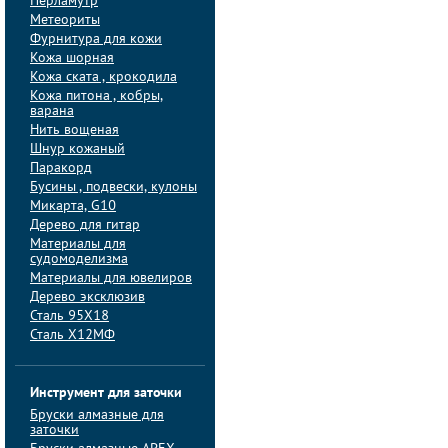
Перламутр
Метеориты
Фурнитура для кожи
Кожа шорная
Кожа ската , крокодила
Кожа питона , кобры,
варана
Нить вощеная
Шнур кожаный
Паракорд
Бусины , подвески, кулоны
Микарта, G10
Дерево для гитар
Материалы для
судомоделизма
Материалы для ювелиров
Дерево эксклюзив
Сталь 95Х18
Сталь Х12МФ
Инструмент для заточки
Бруски алмазные для
заточки