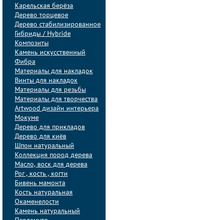
Карельская берёза
Дерево торцевое
Дерево стабилизированное
Гибриды / Hybride
Композиты
Камень искусственный
Фибра
Материалы для накладок
Винты для накладок
Материалы для резьбы
Материалы для творчества
Artwood дизайн интерьера
Мокуме
Дерево для прикладов
Дерево для киёв
Шпон натуральный
Коллекция пород дерева
Масло, воск для дерева
Рог , кость , когти
Бивень мамонта
Кость натуральная
Окаменелости
Камень натуральный