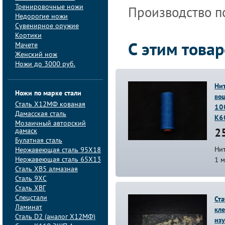
Тренировочные ножи
Производство по
Недорогие ножи
Сувенирное оружие
Кортики
Мачете
С этим това
Женский нож
Ножи до 3000 руб.
Нит
Ножи по марке стали
вощ
Сталь Х12МФ кованая
10
Дамасская сталь
К6
Мозаичный авторский
дамаск
25
Булатная сталь
Нит
Нержавеющая сталь 95Х18
Нержавеющая сталь 65Х13
1 м
Сталь ХВ5 алмазная
Сталь 9ХС
Сталь ХВГ
Спецстали
Ст
Ламинат
кл
Сталь D2 (аналог Х12МФ)
из