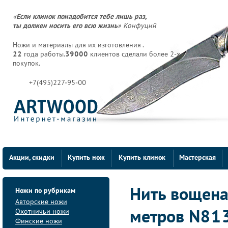
«
Если клинок понадобится тебе лишь раз,
ты должен носить его всю жизнь
» Конфуций
Ножи и материалы для их изготовления .
22
года работы.
39000
клиентов сделали более 2-х
покупок.
+7(495)227-95-00
Акции, скидки
Купить нож
Купить клинок
Мастерская
Ножи по рубрикам
Нить вощеная
Авторские ножи
Охотничьи ножи
метров N81
Финские ножи