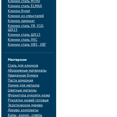
Клинки сталь M390
Клинки сталь ELMAX
Клинки булат
Клинки из спецсталей
Клинки ламинат
Клинки сталь У8, У10,
ШХ15
Клинки сталь ШХ15
Клинки сталь 9ХС
Клинки сталь ХВ5 , ХВГ
Мастерская
Сталь для клинков
Абразивные материалы
Наждачная бумага
Паста алмазная
Химия для металла
Цветные металлы
Фурнитура рукояти ножа
Рукоятки ножей готовые
Экзотическое дерево
Дерево комплекты
Капы , корни , сувель