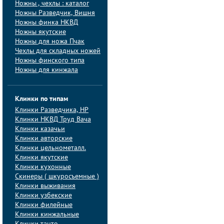
Ножны , чехлы : каталог
Ножны Разведчик, Вишня
Ножны финка НКВД
Ножны якутские
Ножны для ножа Пчак
Чехлы для складных ножей
Ножны финского типа
Ножны для кинжала
Клинки по типам
Клинки Pазведчика, НP
Клинки НКВД Труд Вача
Клинки казачьи
Клинки авторские
Клинки цельнометалл.
Клинки якутские
Клинки кухонные
Скинеры ( шкуросъемные )
Клинки выживания
Клинки узбекские
Клинки филейные
Клинки кинжальные