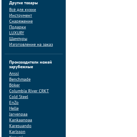
Другие товары
Всё для кухни
Инструмент
Снаряжение
Подарки
LUXURY
Шампуры
Изготовление на заказ
Производители ножей
зарубежные
Anssi
Benchmade
Böker
Columbia River CRKT
Cold Steel
EnZo
Helle
Jarvenpaa
Kankaanpaa
Karesuando
Karlsson