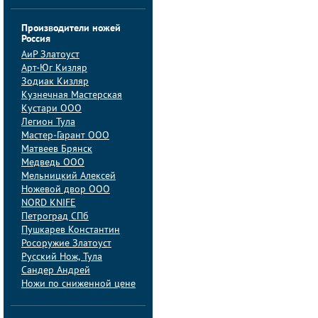
Производители ножей
Россия
АиP Златоуст
Арт-Юг Кизляр
Зодиак Кизляр
Кузнечная Мастерская
Кустари ООО
Легион Тула
Мастер-Гарант ООО
Матвеев Брянск
Медведь ООО
Мельницкий Алексей
Ножевой двор ООО
NORD KNIFE
Петроград СПб
Пушкарев Константин
Росоружие Златоуст
Русский Нож, Тула
Сандер Андрей
Ножи по сниженной цене