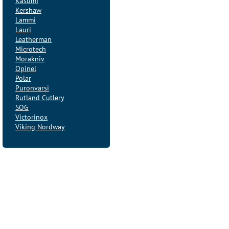
Kasumi
Kershaw
Lammi
Lauri
Leatherman
Microtech
Morakniv
Opinel
Polar
Puronvarsi
Rutland Cutlery
SOG
Victorinox
Viking Nordway