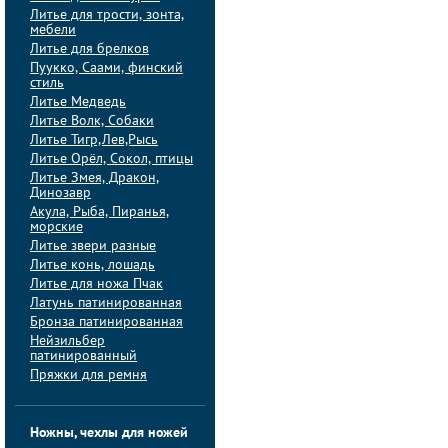
Литье для трости, зонта,
мебели
Литье для брелков
Пуукко, Саами, финский
стиль
Литье Медведь
Литье Волк, Собаки
Литье Тигр,Лев,Рысь
Литье Орёл, Сокол, птицы
Литье Змея, Дракон,
Динозавр
Акула, Рыба, Пиранья,
морские
Литье звери разные
Литье конь, лошадь
Литье для ножа Пчак
Латунь патинированная
Бронза патинированная
Нейзильбер
патинированный
Пряжки для ремня
Ножны, чехлы для ножей