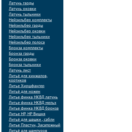
Латунь гарды
Латунь оковки
Латунь тыльники
Нейзильбер комплекты
Нейзильбер гарды
Нейзильбер оковки
Нейзильбер тыльники
Нейзильбер полоса
Бронза комплекты
Бронза гарды
Бронза оковки
Бронза тыльники
Латунь лист
Литьё для кинжалов,
кортиков
Литье Хиршфангер
Литьё для ножен
Литье финка НКВД латунь
Литье финка НКВД мельх
Литье финка НКВД бронза
Литье НР, НР Вишня
Литьё для шашки , сабли
Литье Пластун, Засапожный
Литьё для шампуров