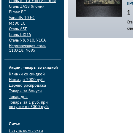
Сталь K110 ЭШП Австрия
ПР
Сталь ZA18 Япония
1 
Elmax ЕС
Vanadis 10 ЕС
Ст
M390 ЕС
кл
Сталь 65Г
Сталь ШХ15
Сталь У8, У10, У10А
Нержавеющая сталь
110Х18, N695
Акции , товары со скидкой
Клинки со скидкой
Ножи до 2000 руб.
Дерево распродажа
Товары за бонусы
Товар дня
Товары за 1 руб. при
покупке от 3000 руб.
Литье
Латунь комплекты