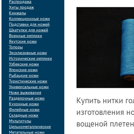
Распродажа
Хиты продаж
Кинжалы
Коллекционные ножи
Подставки для ножей
Шкатулки для ножей
Военные реплики
Якутские ножи
Топоры
Эксклюзивные ножи
Исторические реплики
Узбекские ножи
Японские ножи
Рыбацкие ножи
Туристические ножи
Универсальные ножи
Ножи выживания
Разделочные ножи
Купить нитки г
Кухонные ножи
Филейные ножи
изготовления н
Складные ножи
Мультитулы
вощеной плетен
Цельнометаллические
Метательные ножи