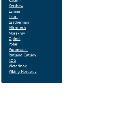
Kasumi
Kershaw
Lammi
Lauri
Leatherman
Microtech
Morakniv
Opinel
Polar
Puronvarsi
Rutland Cutlery
SOG
Victorinox
Viking Nordway