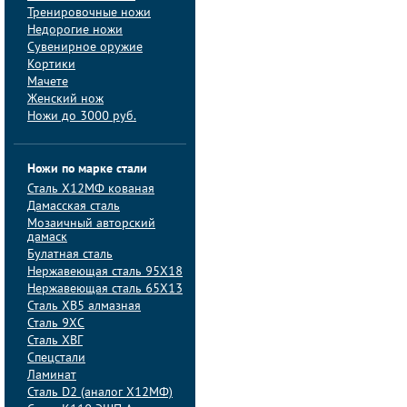
Тренировочные ножи
Недорогие ножи
Сувенирное оружие
Кортики
Мачете
Женский нож
Ножи до 3000 руб.
Ножи по марке стали
Сталь Х12МФ кованая
Дамасская сталь
Мозаичный авторский
дамаск
Булатная сталь
Нержавеющая сталь 95Х18
Нержавеющая сталь 65Х13
Сталь ХВ5 алмазная
Сталь 9ХС
Сталь ХВГ
Спецстали
Ламинат
Сталь D2 (аналог Х12МФ)