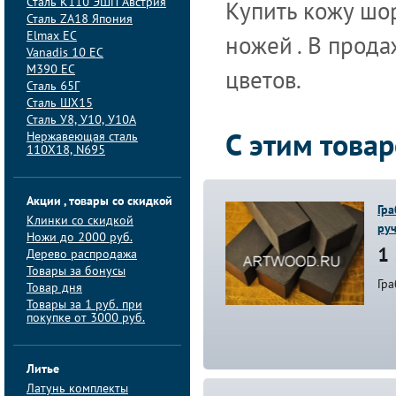
Сталь K110 ЭШП Австрия
Купить кожу шо
Сталь ZA18 Япония
Elmax ЕС
ножей . В прод
Vanadis 10 ЕС
M390 ЕС
цветов.
Сталь 65Г
Сталь ШХ15
Сталь У8, У10, У10А
Нержавеющая сталь
С этим това
110Х18, N695
Акции , товары со скидкой
Гра
Клинки со скидкой
руч
Ножи до 2000 руб.
1 
Дерево распродажа
Товары за бонусы
Гра
Товар дня
Товары за 1 руб. при
покупке от 3000 руб.
Литье
Латунь комплекты