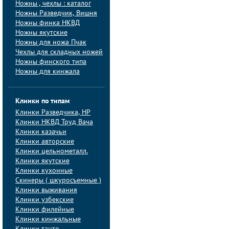
Ножны , чехлы : каталог
Ножны Разведчик, Вишня
Ножны финка НКВД
Ножны якутские
Ножны для ножа Пчак
Чехлы для складных ножей
Ножны финского типа
Ножны для кинжала
Клинки по типам
Клинки Pазведчика, НP
Клинки НКВД Труд Вача
Клинки казачьи
Клинки авторские
Клинки цельнометалл.
Клинки якутские
Клинки кухонные
Скинеры ( шкуросъемные )
Клинки выживания
Клинки узбекские
Клинки филейные
Клинки кинжальные