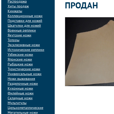
Распродажа
ПРОДАН
Хиты продаж
Кинжалы
Коллекционные ножи
Подставки для ножей
Шкатулки для ножей
Военные реплики
Якутские ножи
Топоры
Эксклюзивные ножи
Исторические реплики
Узбекские ножи
Японские ножи
Рыбацкие ножи
Туристические ножи
Универсальные ножи
Ножи выживания
Разделочные ножи
Кухонные ножи
Филейные ножи
Складные ножи
Мультитулы
Цельнометаллические
Метательные ножи