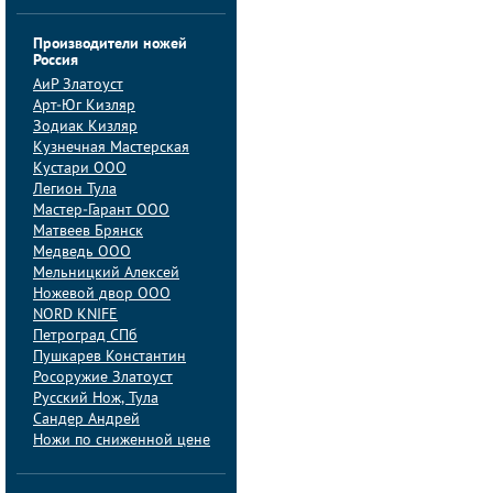
Производители ножей
Россия
АиP Златоуст
Арт-Юг Кизляр
Зодиак Кизляр
Кузнечная Мастерская
Кустари ООО
Легион Тула
Мастер-Гарант ООО
Матвеев Брянск
Медведь ООО
Мельницкий Алексей
Ножевой двор ООО
NORD KNIFE
Петроград СПб
Пушкарев Константин
Росоружие Златоуст
Русский Нож, Тула
Сандер Андрей
Ножи по сниженной цене