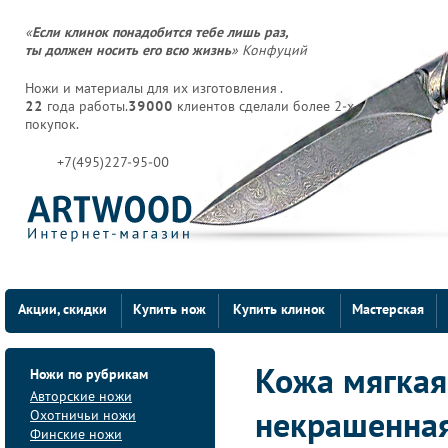
«
Если клинок понадобится тебе лишь раз,
ты должен носить его всю жизнь
» Конфуций
Ножи и материалы для их изготовления .
22
года работы.
39000
клиентов сделали более 2-х
покупок.
+7(495)227-95-00
Акции, скидки
Купить нож
Купить клинок
Мастерская
Ножи по рубрикам
Кожа мягкая
Авторские ножи
Охотничьи ножи
некрашенна
Финские ножи