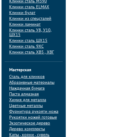
Клинки сталь M390
Клинки сталь ELMAX
Клинки булат
Клинки из спецсталей
Клинки ламинат
Клинки сталь У8, У10,
ШХ15
Клинки сталь ШХ15
Клинки сталь 9ХС
Клинки сталь ХВ5 , ХВГ
Мастерская
Сталь для клинков
Абразивные материалы
Наждачная бумага
Паста алмазная
Химия для металла
Цветные металлы
Фурнитура рукояти ножа
Рукоятки ножей готовые
Экзотическое дерево
Дерево комплекты
Капы , корни , сувель