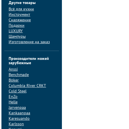
Другие товары
Всё для кухни
Инструмент
Снаряжение
Подарки
LUXURY
Шампуры
Изготовление на заказ
Производители ножей
зарубежные
Anssi
Benchmade
Böker
Columbia River CRKT
Cold Steel
EnZo
Helle
Jarvenpaa
Kankaanpaa
Karesuando
Karlsson