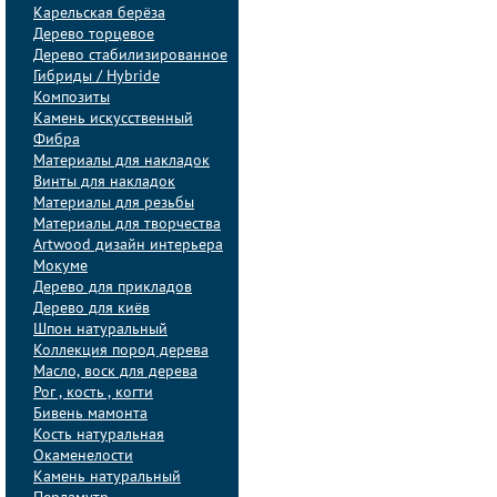
Карельская берёза
Дерево торцевое
Дерево стабилизированное
Гибриды / Hybride
Композиты
Камень искусственный
Фибра
Материалы для накладок
Винты для накладок
Материалы для резьбы
Материалы для творчества
Artwood дизайн интерьера
Мокуме
Дерево для прикладов
Дерево для киёв
Шпон натуральный
Коллекция пород дерева
Масло, воск для дерева
Рог , кость , когти
Бивень мамонта
Кость натуральная
Окаменелости
Камень натуральный