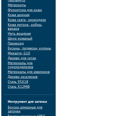
Перламутр
Метеориты
Фурнитура для кожи
Кожа шорная
Кожа ската , крокодила
Кожа питона , кобры,
варана
Нить вощеная
Шнур кожаный
Паракорд
Бусины , подвески, кулоны
Микарта, G10
Дерево для гитар
Материалы для
судомоделизма
Материалы для ювелиров
Дерево эксклюзив
Сталь 95Х18
Сталь Х12МФ
Инструмент для заточки
Бруски алмазные для
заточки