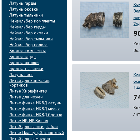
Латунь гарды
Ко
Латунь оковки
Вол
Латунь тыльники
пат
Нейзильбер комплекты
Zx
Нейзильбер гарды
Нейзильбер оковки
90
Нейзильбер тыльники
Ко
Нейзильбер полоса
Во
Бронза комплекты
Бронза гарды
Бронза оковки
Бронза тыльники
Латунь лист
Ком
Литьё для кинжалов,
око
кортиков
14
Литье Хиршфангер
74
Литьё для ножен
Литье финка НКВД латунь
Ком
Литье финка НКВД мельх
лит
Литье финка НКВД бронза
Литье НР, НР Вишня
Литьё для шашки , сабли
Литье Пластун, Засапожный
Литьё для шампуров