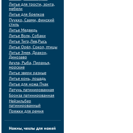
Литье для трости, зонта,
мебели
Литье для брелков
Пуукко, Саами, финский
стиль
Литье Медведь
Литье Волк, Собаки
Литье Тигр,Лев,Рысь
Литье Орёл, Сокол, птицы
Литье Змея, Дракон,
Динозавр
Акула, Рыба, Пиранья,
морские
Литье звери разные
Литье конь, лошадь
Литье для ножа Пчак
Латунь патинированная
Бронза патинированная
Нейзильбер
патинированный
Пряжки для ремня
Ножны, чехлы для ножей