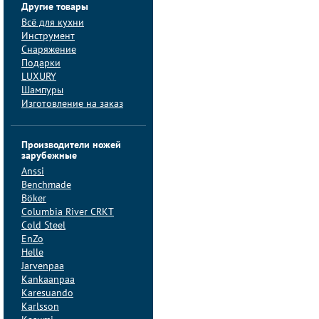
Другие товары
Всё для кухни
Инструмент
Снаряжение
Подарки
LUXURY
Шампуры
Изготовление на заказ
Производители ножей
зарубежные
Anssi
Benchmade
Böker
Columbia River CRKT
Cold Steel
EnZo
Helle
Jarvenpaa
Kankaanpaa
Karesuando
Karlsson