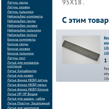
95Х18 .
Латунь гарды
Латунь оковки
Латунь тыльники
Нейзильбер комплекты
С этим това
Нейзильбер гарды
Нейзильбер оковки
Нейзильбер тыльники
Нейзильбер полоса
Бр
Бронза комплекты
ал
Бронза гарды
10
Бронза оковки
10
Бронза тыльники
Латунь лист
1 
Литьё для кинжалов,
кортиков
Бр
Литье Хиршфангер
дв
Литьё для ножен
10
Литье финка НКВД латунь
Литье финка НКВД мельх
Литье финка НКВД бронза
Литье НР, НР Вишня
Литьё для шашки , сабли
Литье Пластун, Засапожный
Литьё для шампуров