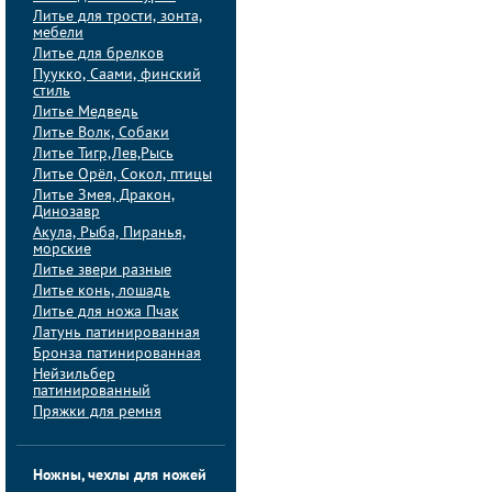
Литье для трости, зонта,
мебели
Литье для брелков
Пуукко, Саами, финский
стиль
Литье Медведь
Литье Волк, Собаки
Литье Тигр,Лев,Рысь
Литье Орёл, Сокол, птицы
Литье Змея, Дракон,
Динозавр
Акула, Рыба, Пиранья,
морские
Литье звери разные
Литье конь, лошадь
Литье для ножа Пчак
Латунь патинированная
Бронза патинированная
Нейзильбер
патинированный
Пряжки для ремня
Ножны, чехлы для ножей