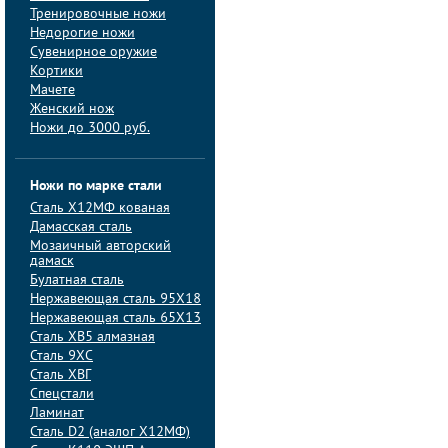
Тренировочные ножи
Недорогие ножи
Сувенирное оружие
Кортики
Мачете
Женский нож
Ножи до 3000 руб.
Ножи по марке стали
Сталь Х12МФ кованая
Дамасская сталь
Мозаичный авторский
дамаск
Булатная сталь
Нержавеющая сталь 95Х18
Нержавеющая сталь 65Х13
Сталь ХВ5 алмазная
Сталь 9ХС
Сталь ХВГ
Спецстали
Ламинат
Сталь D2 (аналог Х12МФ)