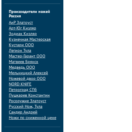
Производители ножей
Россия
АиP Златоуст
Арт-Юг Кизляр
Зодиак Кизляр
Кузнечная Мастерская
Кустари ООО
Легион Тула
Мастер-Гарант ООО
Матвеев Брянск
Медведь ООО
Мельницкий Алексей
Ножевой двор ООО
NORD KNIFE
Петроград СПб
Пушкарев Константин
Росоружие Златоуст
Русский Нож, Тула
Сандер Андрей
Ножи по сниженной цене