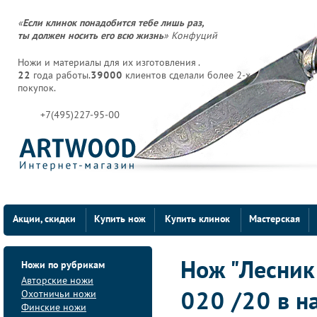
«
Если клинок понадобится тебе лишь раз,
ты должен носить его всю жизнь
» Конфуций
Ножи и материалы для их изготовления .
22
года работы.
39000
клиентов сделали более 2-х
покупок.
+7(495)227-95-00
Акции, скидки
Купить нож
Купить клинок
Мастерская
Ножи по рубрикам
Нож "Лесник"
Авторские ножи
Охотничьи ножи
020 /20 в н
Финские ножи