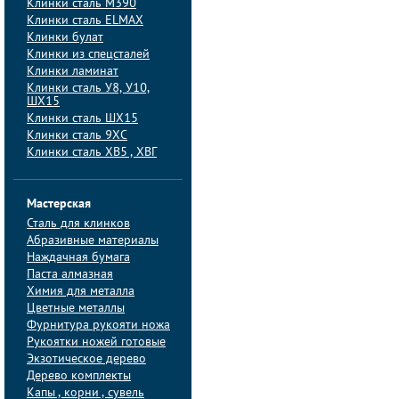
Клинки сталь M390
Клинки сталь ELMAX
Клинки булат
Клинки из спецсталей
Клинки ламинат
Клинки сталь У8, У10,
ШХ15
Клинки сталь ШХ15
Клинки сталь 9ХС
Клинки сталь ХВ5 , ХВГ
Мастерская
Сталь для клинков
Абразивные материалы
Наждачная бумага
Паста алмазная
Химия для металла
Цветные металлы
Фурнитура рукояти ножа
Рукоятки ножей готовые
Экзотическое дерево
Дерево комплекты
Капы , корни , сувель