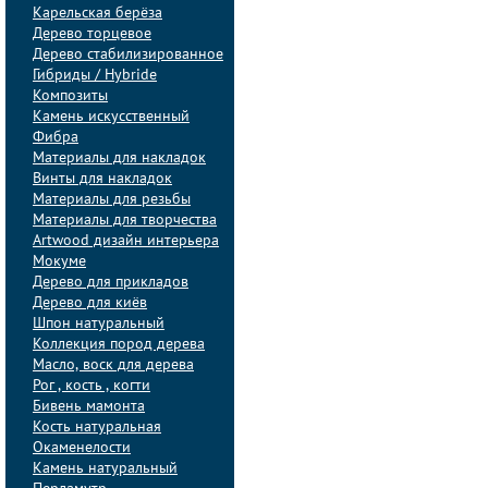
Карельская берёза
Дерево торцевое
Дерево стабилизированное
Гибриды / Hybride
Композиты
Камень искусственный
Фибра
Материалы для накладок
Винты для накладок
Материалы для резьбы
Материалы для творчества
Artwood дизайн интерьера
Мокуме
Дерево для прикладов
Дерево для киёв
Шпон натуральный
Коллекция пород дерева
Масло, воск для дерева
Рог , кость , когти
Бивень мамонта
Кость натуральная
Окаменелости
Камень натуральный