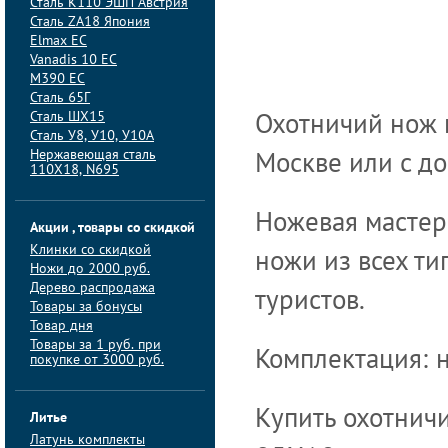
Сталь K110 ЭШП Австрия
Сталь ZA18 Япония
Elmax ЕС
Vanadis 10 ЕС
M390 ЕС
Сталь 65Г
Сталь ШХ15
Охотничий нож 
Сталь У8, У10, У10А
Нержавеющая сталь
Москве или с до
110Х18, N695
Ножевая мастер
Акции , товары со скидкой
Клинки со скидкой
ножи из всех ти
Ножи до 2000 руб.
Дерево распродажа
туристов.
Товары за бонусы
Товар дня
Товары за 1 руб. при
Комплектация: н
покупке от 3000 руб.
Купить охотнич
Литье
Латунь комплекты