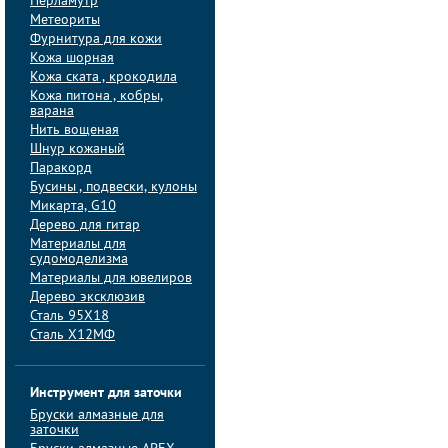
Перламутр
Метеориты
Фурнитура для кожи
Кожа шорная
Кожа ската , крокодила
Кожа питона , кобры,
варана
Нить вощеная
Шнур кожаный
Паракорд
Бусины , подвески, кулоны
Микарта, G10
Дерево для гитар
Материалы для
судомоделизма
Материалы для ювелиров
Дерево эксклюзив
Сталь 95Х18
Сталь Х12МФ
Инструмент для заточки
Бруски алмазные для
заточки