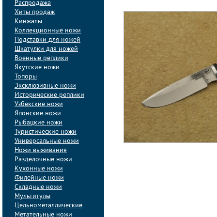
Распродажа
Хиты продаж
Кинжалы
Коллекционные ножи
Подставки для ножей
Шкатулки для ножей
Военные реплики
Якутские ножи
Топоры
Эксклюзивные ножи
Исторические реплики
Узбекские ножи
Японские ножи
Рыбацкие ножи
Туристические ножи
Универсальные ножи
Ножи выживания
Разделочные ножи
Кухонные ножи
Филейные ножи
Складные ножи
Мультитулы
Цельнометаллические
Метательные ножи