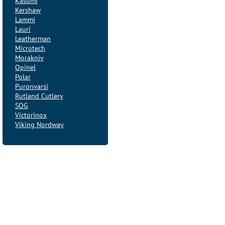
Kasumi
Kershaw
Lammi
Lauri
Leatherman
Microtech
Morakniv
Opinel
Polar
Puronvarsi
Rutland Cutlery
SOG
Victorinox
Viking Nordway