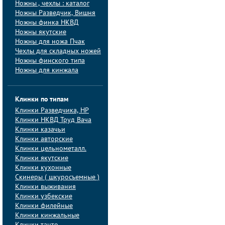
Ножны , чехлы : каталог
Ножны Разведчик, Вишня
Ножны финка НКВД
Ножны якутские
Ножны для ножа Пчак
Чехлы для складных ножей
Ножны финского типа
Ножны для кинжала
Клинки по типам
Клинки Pазведчика, НP
Клинки НКВД Труд Вача
Клинки казачьи
Клинки авторские
Клинки цельнометалл.
Клинки якутские
Клинки кухонные
Скинеры ( шкуросъемные )
Клинки выживания
Клинки узбекские
Клинки филейные
Клинки кинжальные