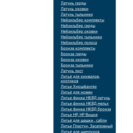
Латунь гарды
Латунь оковки
Латунь тыльники
Нейзильбер комплекты
Нейзильбер гарды
Нейзильбер оковки
Нейзильбер тыльники
Нейзильбер полоса
Бронза комплекты
Бронза гарды
Бронза оковки
Бронза тыльники
Латунь лист
Литьё для кинжалов,
кортиков
Литье Хиршфангер
Литьё для ножен
Литье финка НКВД латунь
Литье финка НКВД мельх
Литье финка НКВД бронза
Литье НР, НР Вишня
Литьё для шашки , сабли
Литье Пластун, Засапожный
Литьё для шампуров