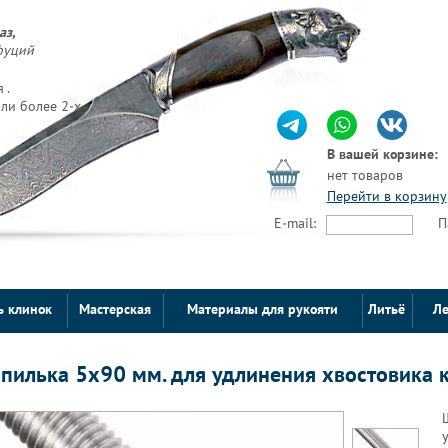
аз,
фуций
 .
ли более 2-х
В вашей корзине:
нет товаров
Перейти в корзину
E-mail:
П
ь клинок
Мастерская
Материалы для рукояти
Литьё
Ле
пилька 5х90 мм. для удлинения хвостовика 