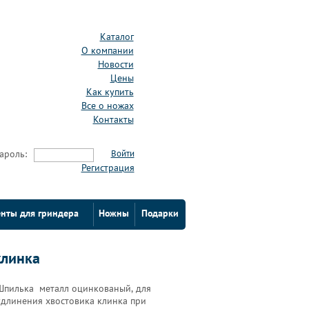
Каталог
О компании
Новости
Цены
Как купить
Все о ножах
Контакты
ароль:
Войти
Регистрация
нты для гриндера
Ножны
Подарки
клинка
Шпилька металл оцинкованый, для
удлинения хвостовика клинка при