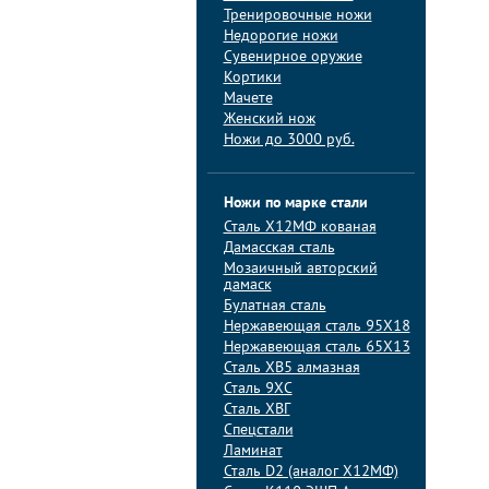
Тренировочные ножи
Недорогие ножи
Сувенирное оружие
Кортики
Мачете
Женский нож
Ножи до 3000 руб.
Ножи по марке стали
Сталь Х12МФ кованая
Дамасская сталь
Мозаичный авторский
дамаск
Булатная сталь
Нержавеющая сталь 95Х18
Нержавеющая сталь 65Х13
Сталь ХВ5 алмазная
Сталь 9ХС
Сталь ХВГ
Спецстали
Ламинат
Сталь D2 (аналог Х12МФ)