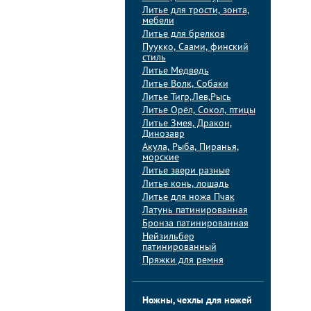
Литье для трости, зонта,
мебели
Литье для брелков
Пуукко, Саами, финский
стиль
Литье Медведь
Литье Волк, Собаки
Литье Тигр,Лев,Рысь
Литье Орёл, Сокол, птицы
Литье Змея, Дракон,
Динозавр
Акула, Рыба, Пиранья,
морские
Литье звери разные
Литье конь, лошадь
Литье для ножа Пчак
Латунь патинированная
Бронза патинированная
Нейзильбер
патинированный
Пряжки для ремня
Ножны, чехлы для ножей