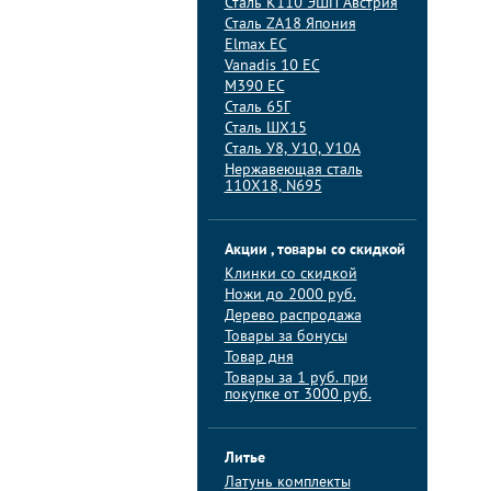
Сталь K110 ЭШП Австрия
Сталь ZA18 Япония
Elmax ЕС
Vanadis 10 ЕС
M390 ЕС
Сталь 65Г
Сталь ШХ15
Сталь У8, У10, У10А
Нержавеющая сталь
110Х18, N695
Акции , товары со скидкой
Клинки со скидкой
Ножи до 2000 руб.
Дерево распродажа
Товары за бонусы
Товар дня
Товары за 1 руб. при
покупке от 3000 руб.
Литье
Латунь комплекты