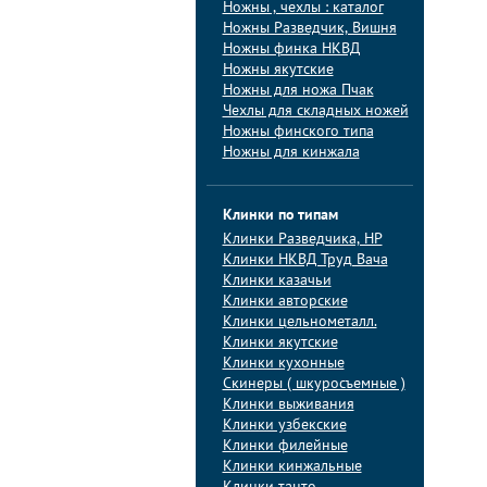
Ножны , чехлы : каталог
Ножны Разведчик, Вишня
Ножны финка НКВД
Ножны якутские
Ножны для ножа Пчак
Чехлы для складных ножей
Ножны финского типа
Ножны для кинжала
Клинки по типам
Клинки Pазведчика, НP
Клинки НКВД Труд Вача
Клинки казачьи
Клинки авторские
Клинки цельнометалл.
Клинки якутские
Клинки кухонные
Скинеры ( шкуросъемные )
Клинки выживания
Клинки узбекские
Клинки филейные
Клинки кинжальные