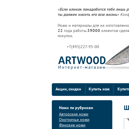
«
Если клинок понадобится тебе лишь р
ты должен носить его всю жизнь
» Кон
Ножи и материалы для их изготовления
22
года работы.
39000
клиентов сдела
покупок.
+7(495)227-95-00
Акции, скидки
Купить нож
Купит
Ш
Ножи по рубрикам
Авторские ножи
Охотничьи ножи
Финские ножи