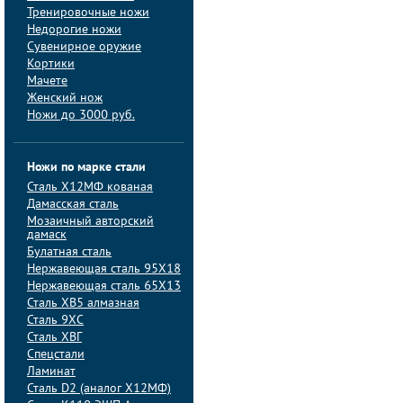
Тренировочные ножи
Недорогие ножи
Сувенирное оружие
Кортики
Мачете
Женский нож
Ножи до 3000 руб.
Ножи по марке стали
Сталь Х12МФ кованая
Дамасская сталь
Мозаичный авторский
дамаск
Булатная сталь
Нержавеющая сталь 95Х18
Нержавеющая сталь 65Х13
Сталь ХВ5 алмазная
Сталь 9ХС
Сталь ХВГ
Спецстали
Ламинат
Сталь D2 (аналог Х12МФ)