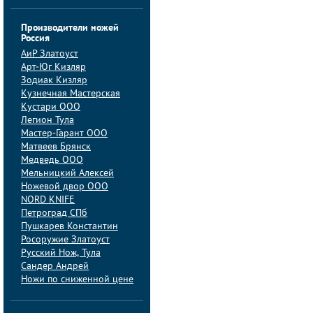
Производители ножей
Россия
АиP Златоуст
Арт-Юг Кизляр
Зодиак Кизляр
Кузнечная Мастерская
Кустари ООО
Легион Тула
Мастер-Гарант ООО
Матвеев Брянск
Медведь ООО
Мельницкий Алексей
Ножевой двор ООО
NORD KNIFE
Петроград СПб
Пушкарев Константин
Росоружие Златоуст
Русский Нож, Тула
Сандер Андрей
Ножи по сниженной цене