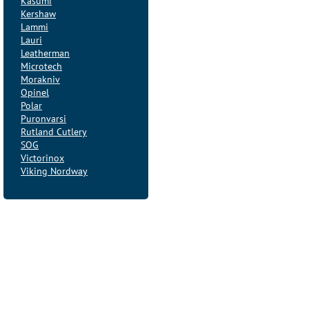
Kasumi
Kershaw
Lammi
Lauri
Leatherman
Microtech
Morakniv
Opinel
Polar
Puronvarsi
Rutland Cutlery
SOG
Victorinox
Viking Nordway