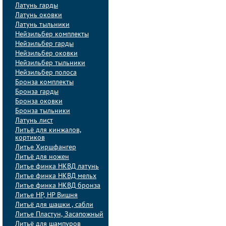
Латунь гарды
Латунь оковки
Латунь тыльники
Нейзильбер комплекты
Нейзильбер гарды
Нейзильбер оковки
Нейзильбер тыльники
Нейзильбер полоса
Бронза комплекты
Бронза гарды
Бронза оковки
Бронза тыльники
Латунь лист
Литьё для кинжалов,
кортиков
Литье Хиршфангер
Литьё для ножен
Литье финка НКВД латунь
Литье финка НКВД мельх
Литье финка НКВД бронза
Литье НР, НР Вишня
Литьё для шашки , сабли
Литье Пластун, Засапожный
Литьё для шампуров