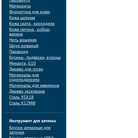
Перламутр
Метеориты
Фурнитура для кожи
Кожа шорная
Кожа ската , крокодила
Кожа питона , кобры,
варана
Нить вощеная
Шнур кожаный
Паракорд
Бусины , подвески, кулоны
Микарта, G10
Дерево для гитар
Материалы для
судомоделизма
Материалы для ювелиров
Дерево эксклюзив
Сталь 95Х18
Сталь Х12МФ
Инструмент для заточки
Бруски алмазные для
заточки