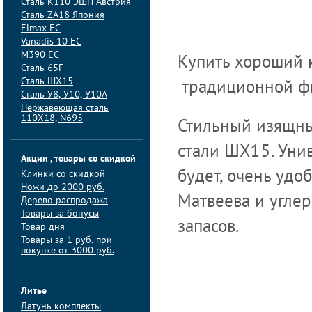
Сталь K110 ЭШП Австрия
Сталь ZA18 Япония
Elmax ЕС
Vanadis 10 ЕС
M390 ЕС
Купить хороший к
Сталь 65Г
Сталь ШХ15
традиционной фи
Сталь У8, У10, У10А
Нержавеющая сталь
110Х18, N695
Стильный изящны
стали ШХ15. Унив
Акции , товары со скидкой
Клинки со скидкой
будет, очень удо
Ножи до 2000 руб.
Матвеева и угле
Дерево распродажа
Товары за бонусы
запасов.
Товар дня
Товары за 1 руб. при
покупке от 3000 руб.
Литье
Латунь комплекты