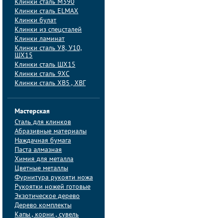
Клинки сталь M390
Клинки сталь ELMAX
Клинки булат
Клинки из спецсталей
Клинки ламинат
Клинки сталь У8, У10,
ШХ15
Клинки сталь ШХ15
Клинки сталь 9ХС
Клинки сталь ХВ5 , ХВГ
Мастерская
Сталь для клинков
Абразивные материалы
Наждачная бумага
Паста алмазная
Химия для металла
Цветные металлы
Фурнитура рукояти ножа
Рукоятки ножей готовые
Экзотическое дерево
Дерево комплекты
Капы , корни , сувель