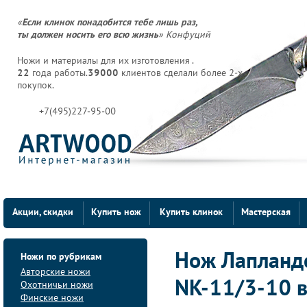
«
Если клинок понадобится тебе лишь раз,
ты должен носить его всю жизнь
» Конфуций
Ножи и материалы для их изготовления .
22
года работы.
39000
клиентов сделали более 2-х
покупок.
+7(495)227-95-00
Акции, скидки
Купить нож
Купить клинок
Мастерская
Ножи по рубрикам
Нож Лапландс
Авторские ножи
NK-11/3-10 в
Охотничьи ножи
Финские ножи