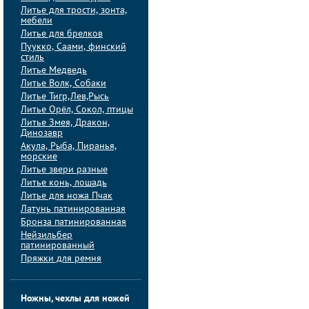
Литье для трости, зонта,
мебели
Литье для брелков
Пуукко, Саами, финский
стиль
Литье Медведь
Литье Волк, Собаки
Литье Тигр,Лев,Рысь
Литье Орёл, Сокол, птицы
Литье Змея, Дракон,
Динозавр
Акула, Рыба, Пиранья,
морские
Литье звери разные
Литье конь, лошадь
Литье для ножа Пчак
Латунь патинированная
Бронза патинированная
Нейзильбер
патинированный
Пряжки для ремня
Ножны, чехлы для ножей