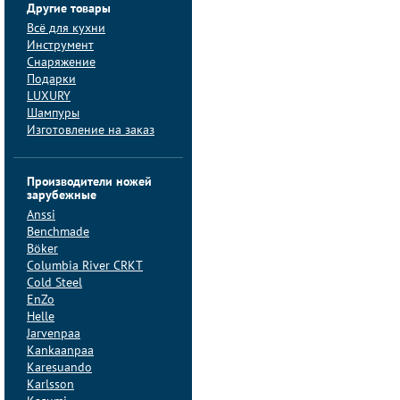
Другие товары
Всё для кухни
Инструмент
Снаряжение
Подарки
LUXURY
Шампуры
Изготовление на заказ
Производители ножей
зарубежные
Anssi
Benchmade
Böker
Columbia River CRKT
Cold Steel
EnZo
Helle
Jarvenpaa
Kankaanpaa
Karesuando
Karlsson