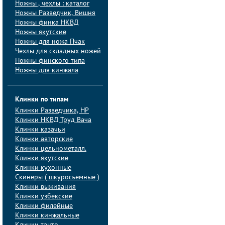
Ножны , чехлы : каталог
Ножны Разведчик, Вишня
Ножны финка НКВД
Ножны якутские
Ножны для ножа Пчак
Чехлы для складных ножей
Ножны финского типа
Ножны для кинжала
Клинки по типам
Клинки Pазведчика, НP
Клинки НКВД Труд Вача
Клинки казачьи
Клинки авторские
Клинки цельнометалл.
Клинки якутские
Клинки кухонные
Скинеры ( шкуросъемные )
Клинки выживания
Клинки узбекские
Клинки филейные
Клинки кинжальные