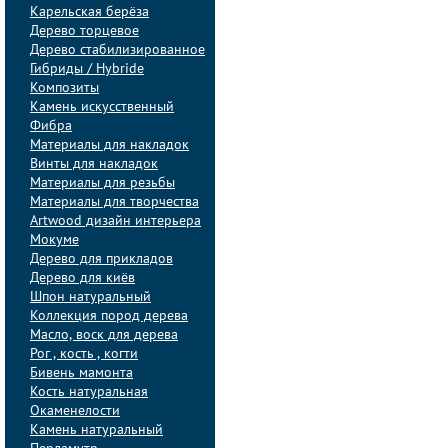
Карельская берёза
Дерево торцевое
Дерево стабилизированное
Гибриды / Hybride
Композиты
Камень искусственный
Фибра
Материалы для накладок
Винты для накладок
Материалы для резьбы
Материалы для творчества
Artwood дизайн интерьера
Мокуме
Дерево для прикладов
Дерево для киёв
Шпон натуральный
Коллекция пород дерева
Масло, воск для дерева
Рог , кость , когти
Бивень мамонта
Кость натуральная
Окаменелости
Камень натуральный