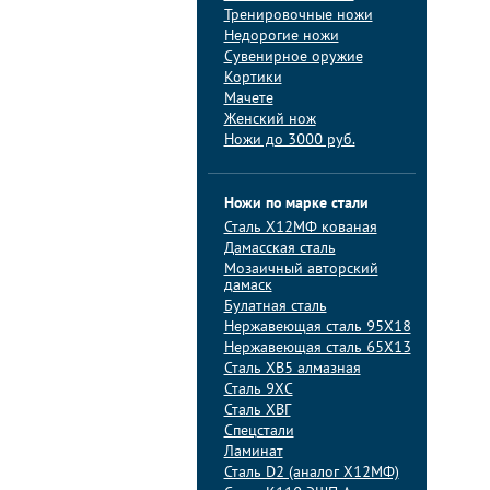
Тренировочные ножи
Недорогие ножи
Сувенирное оружие
Кортики
Мачете
Женский нож
Ножи до 3000 руб.
Ножи по марке стали
Сталь Х12МФ кованая
Дамасская сталь
Мозаичный авторский
дамаск
Булатная сталь
Нержавеющая сталь 95Х18
Нержавеющая сталь 65Х13
Сталь ХВ5 алмазная
Сталь 9ХС
Сталь ХВГ
Спецстали
Ламинат
Сталь D2 (аналог Х12МФ)