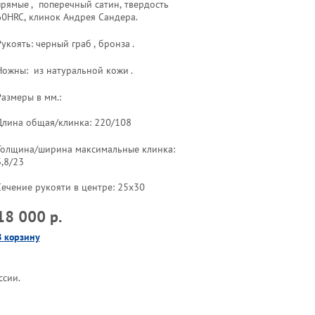
прямые , поперечный сатин, твердость
60HRC, клинок Андрея Сандера.
укоять: черный граб , бронза .
Ножны: из натуральной кожи .
Размеры в мм.:
Длина общая/клинка: 220/108
Толщина/ширина максимальные клинка:
3,8/23
Сечение рукояти в центре: 25х30
18 000 р.
В корзину
ссии.