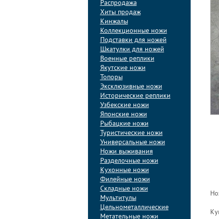
Распродажа
Хиты продаж
Кинжалы
Коллекционные ножи
Подставки для ножей
Шкатулки для ножей
Военные реплики
Якутские ножи
Топоры
Эксклюзивные ножи
Исторические реплики
Узбекские ножи
Японские ножи
Рыбацкие ножи
Туристические ножи
Универсальные ножи
Ножи выживания
Разделочные ножи
Кухонные ножи
Филейные ножи
Складные ножи
Но
Мультитулы
Цельнометаллические
Ку
Метательные ножи