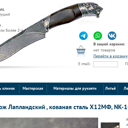
аз,
фуций
 .
ли более 2-х
В вашей корзине:
нет товаров
Перейти в корзину
E-mail:
П
ь клинок
Мастерская
Материалы для рукояти
Литьё
Ле
ож Лапландский , кованая сталь Х12МФ, NK-1