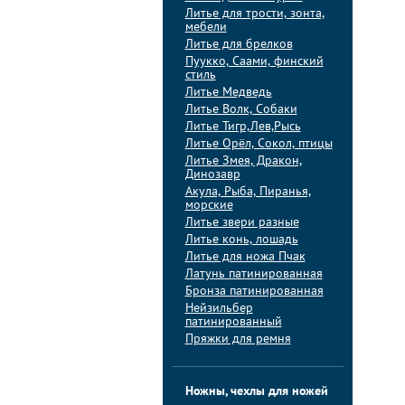
Литье для трости, зонта,
мебели
Литье для брелков
Пуукко, Саами, финский
стиль
Литье Медведь
Литье Волк, Собаки
Литье Тигр,Лев,Рысь
Литье Орёл, Сокол, птицы
Литье Змея, Дракон,
Динозавр
Акула, Рыба, Пиранья,
морские
Литье звери разные
Литье конь, лошадь
Литье для ножа Пчак
Латунь патинированная
Бронза патинированная
Нейзильбер
патинированный
Пряжки для ремня
Ножны, чехлы для ножей