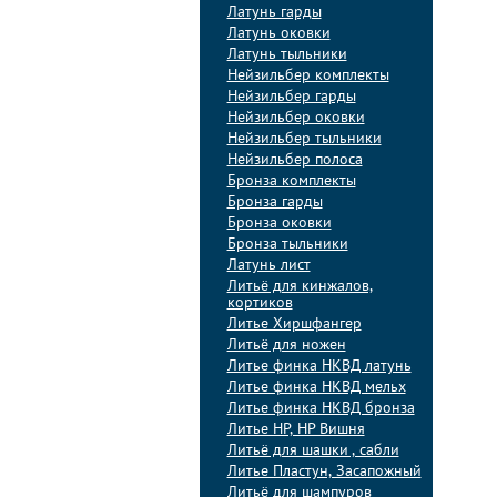
Латунь гарды
Латунь оковки
Латунь тыльники
Нейзильбер комплекты
Нейзильбер гарды
Нейзильбер оковки
Нейзильбер тыльники
Нейзильбер полоса
Бронза комплекты
Бронза гарды
Бронза оковки
Бронза тыльники
Латунь лист
Литьё для кинжалов,
кортиков
Литье Хиршфангер
Литьё для ножен
Литье финка НКВД латунь
Литье финка НКВД мельх
Литье финка НКВД бронза
Литье НР, НР Вишня
Литьё для шашки , сабли
Литье Пластун, Засапожный
Литьё для шампуров