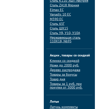
Сталь K110 ЭШП Австрия
Сталь ZA18 Япония
Elmax ЕС
Vanadis 10 ЕС
M390 ЕС
Сталь 65Г
Сталь ШХ15
Сталь У8, У10, У10А
Нержавеющая сталь
110Х18, N695
Акции , товары со скидкой
Клинки со скидкой
Ножи до 2000 руб.
Дерево распродажа
Товары за бонусы
Товар дня
Товары за 1 руб. при
покупке от 3000 руб.
Литье
Латунь комплекты