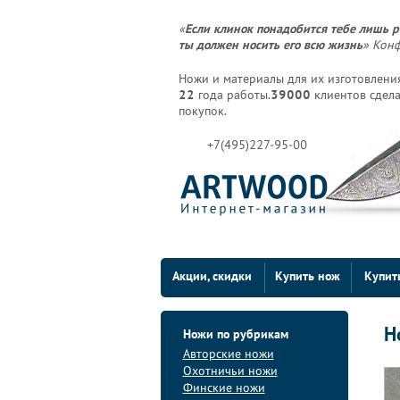
«
Если клинок понадобится тебе лишь р
ты должен носить его всю жизнь
» Кон
Ножи и материалы для их изготовления
22
года работы.
39000
клиентов сдела
покупок.
+7(495)227-95-00
Акции, скидки
Купить нож
Купит
Н
Ножи по рубрикам
Авторские ножи
Охотничьи ножи
Финские ножи