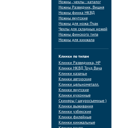
Ножны , чехлы : каталог
Ножны Разведчик, Вишня
Ножны финка НКВД
Ножны якутские
Ножны для ножа Пчак
Чехлы для складных ножей
Ножны финского типа
Ножны для кинжала
Клинки по типам
Клинки Pазведчика, НP
Клинки НКВД Труд Вача
Клинки казачьи
Клинки авторские
Клинки цельнометалл.
Клинки якутские
Клинки кухонные
Скинеры ( шкуросъемные )
Клинки выживания
Клинки узбекские
Клинки филейные
Клинки кинжальные