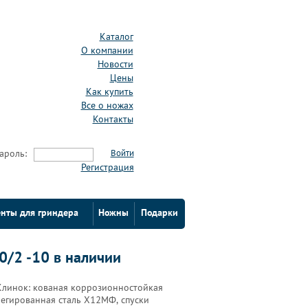
Каталог
О компании
Новости
Цены
Как купить
Все о ножах
Контакты
ароль:
Войти
Регистрация
нты для гриндера
Ножны
Подарки
0/2 -10 в наличии
Клинок: кованая коррозионностойкая
легированная сталь Х12МФ, спуски