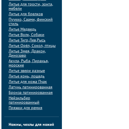
Литье для трости, зонта,
мебели
Литье для брелков
Пуукко, Саами, финский
стиль
Литье Медведь
Литье Волк, Собаки
Литье Тигр,Лев,Рысь
Литье Орёл, Сокол, птицы
Литье Змея, Дракон,
Динозавр
Акула, Рыба, Пиранья,
морские
Литье звери разные
Литье конь, лошадь
Литье для ножа Пчак
Латунь патинированная
Бронза патинированная
Нейзильбер
патинированный
Пряжки для ремня
Ножны, чехлы для ножей