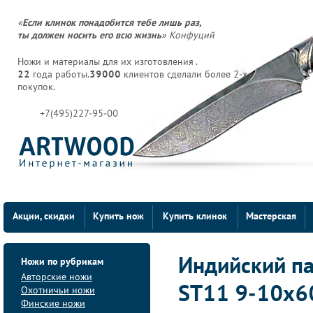
«
Если клинок понадобится тебе лишь раз,
ты должен носить его всю жизнь
» Конфуций
Ножи и материалы для их изготовления .
22
года работы.
39000
клиентов сделали более 2-х
покупок.
+7(495)227-95-00
Акции, скидки
Купить нож
Купить клинок
Мастерская
Ножи по рубрикам
Индийский па
Авторские ножи
ST11 9-10х6
Охотничьи ножи
Финские ножи