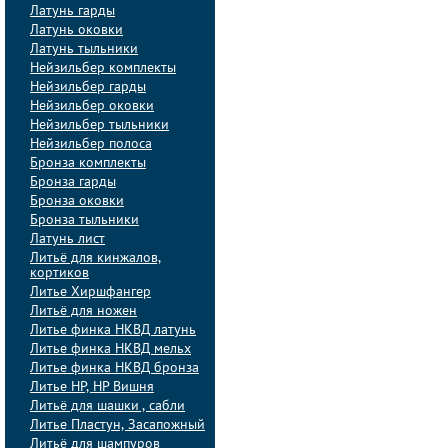
Латунь гарды
Латунь оковки
Латунь тыльники
Нейзильбер комплекты
Нейзильбер гарды
Нейзильбер оковки
Нейзильбер тыльники
Нейзильбер полоса
Бронза комплекты
Бронза гарды
Бронза оковки
Бронза тыльники
Латунь лист
Литьё для кинжалов,
кортиков
Литье Хиршфангер
Литьё для ножен
Литье финка НКВД латунь
Литье финка НКВД мельх
Литье финка НКВД бронза
Литье НР, НР Вишня
Литьё для шашки , сабли
Литье Пластун, Засапожный
Литьё для шампуров