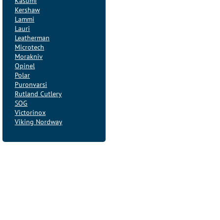
Kasumi
Kershaw
Lammi
Lauri
Leatherman
Microtech
Morakniv
Opinel
Polar
Puronvarsi
Rutland Cutlery
SOG
Victorinox
Viking Nordway