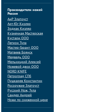
Производители ножей
Россия
АиP Златоуст
Арт-Юг Кизляр
Зодиак Кизляр
Кузнечная Мастерская
Кустари ООО
Легион Тула
Мастер-Гарант ООО
Матвеев Брянск
Медведь ООО
Мельницкий Алексей
Ножевой двор ООО
NORD KNIFE
Петроград СПб
Пушкарев Константин
Росоружие Златоуст
Русский Нож, Тула
Сандер Андрей
Ножи по сниженной цене