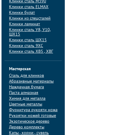
Клинки сталь M390
Клинки сталь ELMAX
Клинки булат
Клинки из спецсталей
Клинки ламинат
Клинки сталь У8, У10,
ШХ15
Клинки сталь ШХ15
Клинки сталь 9ХС
Клинки сталь ХВ5 , ХВГ
Мастерская
Сталь для клинков
Абразивные материалы
Наждачная бумага
Паста алмазная
Химия для металла
Цветные металлы
Фурнитура рукояти ножа
Рукоятки ножей готовые
Экзотическое дерево
Дерево комплекты
Капы , корни , сувель