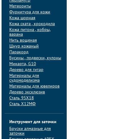
Перламутр
Метеориты
Фурнитура для кожи
Кожа шорная
Кожа ската , крокодила
Кожа питона , кобры,
варана
Нить вощеная
Шнур кожаный
Паракорд
Бусины , подвески, кулоны
Микарта, G10
Дерево для гитар
Материалы для
судомоделизма
Материалы для ювелиров
Дерево эксклюзив
Сталь 95Х18
Сталь Х12МФ
Инструмент для заточки
Бруски алмазные для
заточки