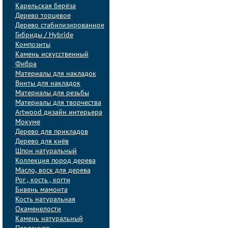
Карельская берёза
Дерево торцевое
Дерево стабилизированное
Гибриды / Hybride
Композиты
Камень искусственный
Фибра
Материалы для накладок
Винты для накладок
Материалы для резьбы
Материалы для творчества
Artwood дизайн интерьера
Мокуме
Дерево для прикладов
Дерево для киёв
Шпон натуральный
Коллекция пород дерева
Масло, воск для дерева
Рог , кость , когти
Бивень мамонта
Кость натуральная
Окаменелости
Камень натуральный