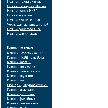
Ножны , чехлы : каталог
Ножны Разведчик, Вишня
Ножны финка НКВД
Ножны якутские
Ножны для ножа Пчак
Чехлы для складных ножей
Ножны финского типа
Ножны для кинжала
Клинки по типам
Клинки Pазведчика, НP
Клинки НКВД Труд Вача
Клинки казачьи
Клинки авторские
Клинки цельнометалл.
Клинки якутские
Клинки кухонные
Скинеры ( шкуросъемные )
Клинки выживания
Клинки узбекские
Клинки филейные
Клинки кинжальные