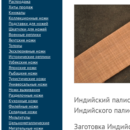
Распродажа
Хиты продаж
Кинжалы
Коллекционные ножи
Подставки для ножей
Шкатулки для ножей
Военные реплики
Якутские ножи
Топоры
Эксклюзивные ножи
Исторические реплики
Узбекские ножи
Японские ножи
Рыбацкие ножи
Туристические ножи
Универсальные ножи
Ножи выживания
Разделочные ножи
Индийский палиса
Кухонные ножи
Филейные ножи
Индийского пали
Складные ножи
Мультитулы
Цельнометаллические
Заготовка Индий
Метательные ножи