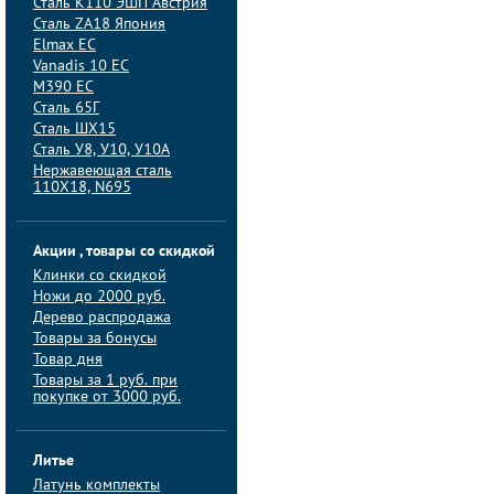
Сталь K110 ЭШП Австрия
Сталь ZA18 Япония
Elmax ЕС
Vanadis 10 ЕС
M390 ЕС
Сталь 65Г
Сталь ШХ15
Сталь У8, У10, У10А
Нержавеющая сталь
110Х18, N695
Акции , товары со скидкой
Клинки со скидкой
Ножи до 2000 руб.
Дерево распродажа
Товары за бонусы
Товар дня
Товары за 1 руб. при
покупке от 3000 руб.
Литье
Латунь комплекты