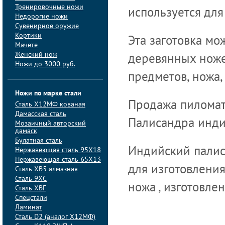
Тренировочные ножи
используется для
Недорогие ножи
Сувенирное оружие
Кортики
Эта заготовка мо
Мачете
Женский нож
деревянных ножен
Ножи до 3000 руб.
предметов, ножа,
Ножи по марке стали
Продажа пиломате
Сталь Х12МФ кованая
Дамасская сталь
Палисандра инди
Мозаичный авторский
дамаск
Булатная сталь
Индийский палиса
Нержавеющая сталь 95Х18
Нержавеющая сталь 65Х13
для изготовления
Сталь ХВ5 алмазная
Сталь 9ХС
ножа , изготовле
Сталь ХВГ
Спецстали
Ламинат
Сталь D2 (аналог Х12МФ)