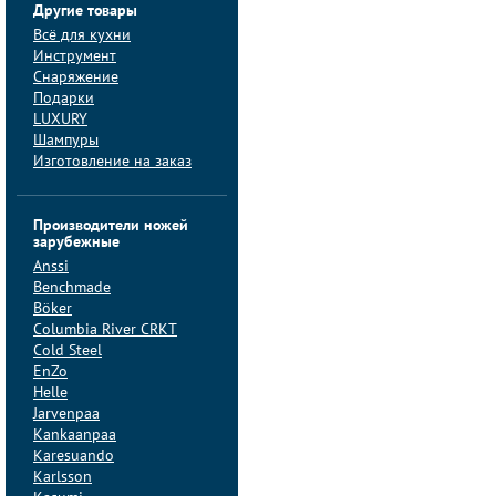
Другие товары
Всё для кухни
Инструмент
Снаряжение
Подарки
LUXURY
Шампуры
Изготовление на заказ
Производители ножей
зарубежные
Anssi
Benchmade
Böker
Columbia River CRKT
Cold Steel
EnZo
Helle
Jarvenpaa
Kankaanpaa
Karesuando
Karlsson