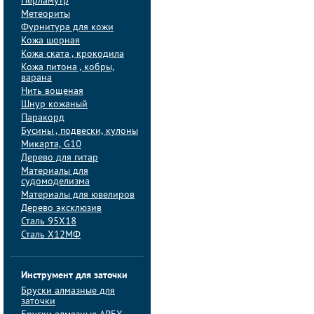
Перламутр
Метеориты
Фурнитура для кожи
Кожа шорная
Кожа ската , крокодила
Кожа питона , кобры,
варана
Нить вощеная
Шнур кожаный
Паракорд
Бусины , подвески, кулоны
Микарта, G10
Дерево для гитар
Материалы для
судомоделизма
Материалы для ювелиров
Дерево эксклюзив
Сталь 95Х18
Сталь Х12МФ
Инструмент для заточки
Бруски алмазные для
заточки