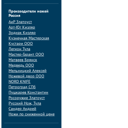
Производители ножей
Россия
АиP Златоуст
Арт-Юг Кизляр
Зодиак Кизляр
Кузнечная Мастерская
Кустари ООО
Легион Тула
Мастер-Гарант ООО
Матвеев Брянск
Медведь ООО
Мельницкий Алексей
Ножевой двор ООО
NORD KNIFE
Петроград СПб
Пушкарев Константин
Росоружие Златоуст
Русский Нож, Тула
Сандер Андрей
Ножи по сниженной цене