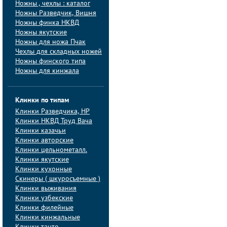
Ножны , чехлы : каталог
Ножны Разведчик, Вишня
Ножны финка НКВД
Ножны якутские
Ножны для ножа Пчак
Чехлы для складных ножей
Ножны финского типа
Ножны для кинжала
Клинки по типам
Клинки Pазведчика, НP
Клинки НКВД Труд Вача
Клинки казачьи
Клинки авторские
Клинки цельнометалл.
Клинки якутские
Клинки кухонные
Скинеры ( шкуросъемные )
Клинки выживания
Клинки узбекские
Клинки филейные
Клинки кинжальные