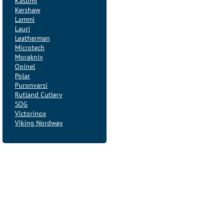
Kasumi
Kershaw
Lammi
Lauri
Leatherman
Microtech
Morakniv
Opinel
Polar
Puronvarsi
Rutland Cutlery
SOG
Victorinox
Viking Nordway