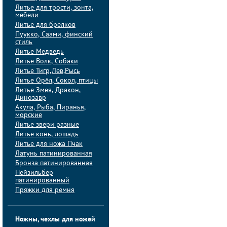
Литье для трости, зонта,
мебели
Литье для брелков
Пуукко, Саами, финский
стиль
Литье Медведь
Литье Волк, Собаки
Литье Тигр,Лев,Рысь
Литье Орёл, Сокол, птицы
Литье Змея, Дракон,
Динозавр
Акула, Рыба, Пиранья,
морские
Литье звери разные
Литье конь, лошадь
Литье для ножа Пчак
Латунь патинированная
Бронза патинированная
Нейзильбер
патинированный
Пряжки для ремня
Ножны, чехлы для ножей