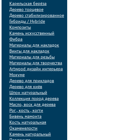
Карельская берёза
Дерево торцевое
Дерево стабилизированное
Гибриды / Hybride
Композиты
Камень искусственный
Фибра
Материалы для накладок
Винты для накладок
Материалы для резьбы
Материалы для творчества
Artwood дизайн интерьера
Мокуме
Дерево для прикладов
Дерево для киёв
Шпон натуральный
Коллекция пород дерева
Масло, воск для дерева
Рог , кость , когти
Бивень мамонта
Кость натуральная
Окаменелости
Камень натуральный