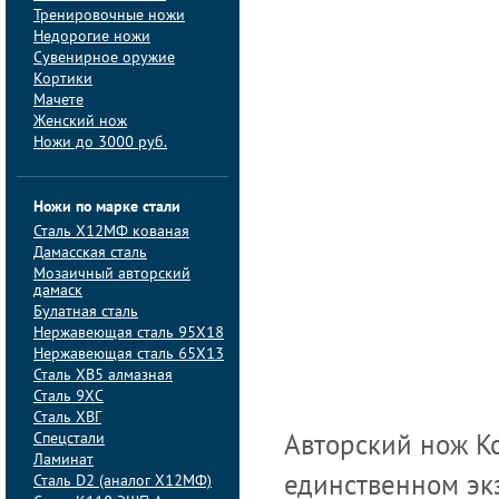
Тренировочные ножи
Недорогие ножи
Сувенирное оружие
Кортики
Мачете
Женский нож
Ножи до 3000 руб.
Ножи по марке стали
Сталь Х12МФ кованая
Дамасская сталь
Мозаичный авторский
дамаск
Булатная сталь
Нержавеющая сталь 95Х18
Нержавеющая сталь 65Х13
Сталь ХВ5 алмазная
Сталь 9ХС
Сталь ХВГ
Спецстали
Авторский нож К
Ламинат
Сталь D2 (аналог Х12МФ)
единственном эк