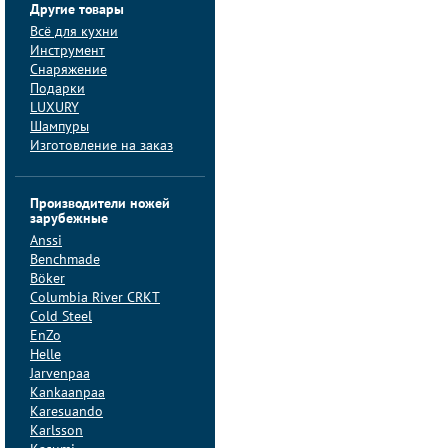
Другие товары
Всё для кухни
Инструмент
Снаряжение
Подарки
LUXURY
Шампуры
Изготовление на заказ
Производители ножей
зарубежные
Anssi
Benchmade
Böker
Columbia River CRKT
Cold Steel
EnZo
Helle
Jarvenpaa
Kankaanpaa
Karesuando
Karlsson