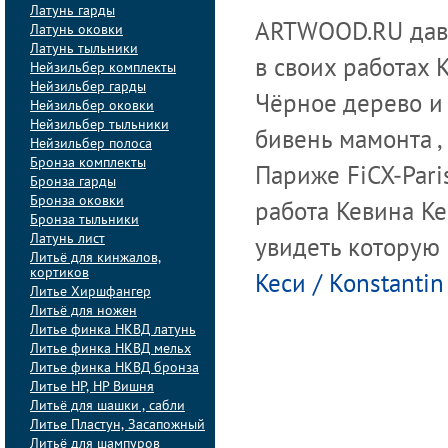
Латунь гарды
ARTWOOD.RU давно
Латунь оковки
Латунь тыльники
в своих работах 
Нейзильбер комплекты
Нейзильбер гарды
Чёрное дерево и 
Нейзильбер оковки
Нейзильбер тыльники
бивень мамонта ,
Нейзильбер полоса
Бронза комплекты
Париже FiCX-Pari
Бронза гарды
Бронза оковки
работа Кевина Кес
Бронза тыльники
Латунь лист
увидеть которую
Литьё для кинжалов,
кортиков
Кеси / Konstantin
Литье Хиршфангер
Литьё для ножен
Литье финка НКВД латунь
Литье финка НКВД мельх
Литье финка НКВД бронза
Литье НР, НР Вишня
Литьё для шашки , сабли
Литье Пластун, Засапожный
Литьё для шампуров