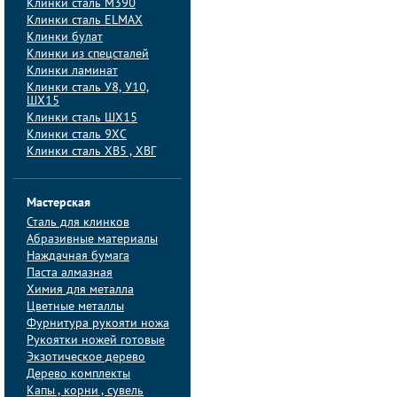
Клинки сталь M390
Клинки сталь ELMAX
Клинки булат
Клинки из спецсталей
Клинки ламинат
Клинки сталь У8, У10,
ШХ15
Клинки сталь ШХ15
Клинки сталь 9ХС
Клинки сталь ХВ5 , ХВГ
Мастерская
Сталь для клинков
Абразивные материалы
Наждачная бумага
Паста алмазная
Химия для металла
Цветные металлы
Фурнитура рукояти ножа
Рукоятки ножей готовые
Экзотическое дерево
Дерево комплекты
Капы , корни , сувель