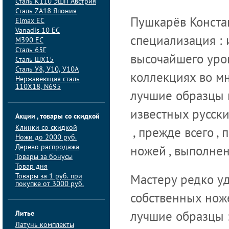
Сталь K110 ЭШП Австрия
Сталь ZA18 Япония
Elmax ЕС
Пушкарёв Констан
Vanadis 10 ЕС
специализация :
M390 ЕС
Сталь 65Г
высочайшего уро
Сталь ШХ15
Сталь У8, У10, У10А
коллекциях во мн
Нержавеющая сталь
110Х18, N695
лучшие образцы 
известных русски
Акции , товары со скидкой
Клинки со скидкой
, прежде всего ,
Ножи до 2000 руб.
Дерево распродажа
ножей , выполне
Товары за бонусы
Товар дня
Товары за 1 руб. при
Мастеру редко уд
покупке от 3000 руб.
собственных нож
Литье
лучшие образцы 
Латунь комплекты