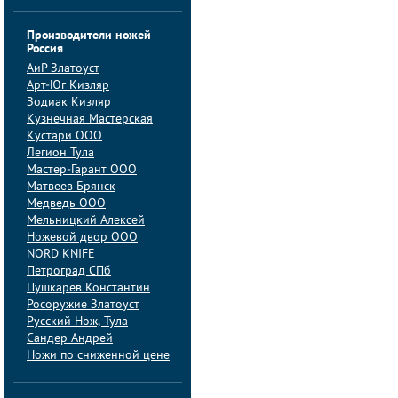
Производители ножей
Россия
АиP Златоуст
Арт-Юг Кизляр
Зодиак Кизляр
Кузнечная Мастерская
Кустари ООО
Легион Тула
Мастер-Гарант ООО
Матвеев Брянск
Медведь ООО
Мельницкий Алексей
Ножевой двор ООО
NORD KNIFE
Петроград СПб
Пушкарев Константин
Росоружие Златоуст
Русский Нож, Тула
Сандер Андрей
Ножи по сниженной цене