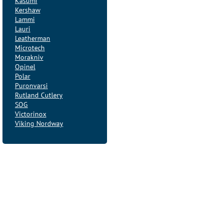
Kasumi
Kershaw
Lammi
Lauri
Leatherman
Microtech
Morakniv
Opinel
Polar
Puronvarsi
Rutland Cutlery
SOG
Victorinox
Viking Nordway