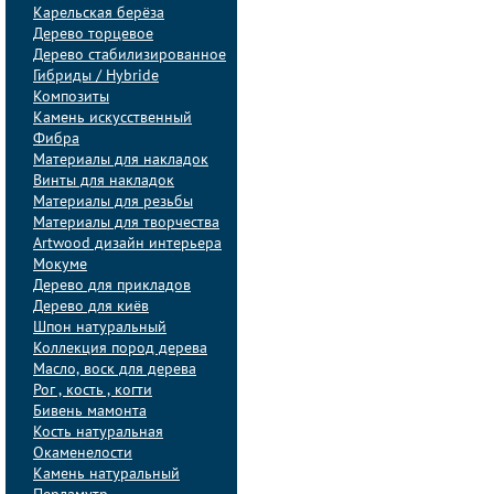
Карельская берёза
Дерево торцевое
Дерево стабилизированное
Гибриды / Hybride
Композиты
Камень искусственный
Фибра
Материалы для накладок
Винты для накладок
Материалы для резьбы
Материалы для творчества
Artwood дизайн интерьера
Мокуме
Дерево для прикладов
Дерево для киёв
Шпон натуральный
Коллекция пород дерева
Масло, воск для дерева
Рог , кость , когти
Бивень мамонта
Кость натуральная
Окаменелости
Камень натуральный