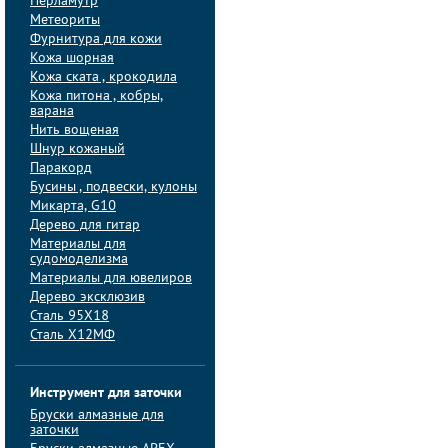
Перламутр
Метеориты
Фурнитура для кожи
Кожа шорная
Кожа ската , крокодила
Кожа питона , кобры,
варана
Нить вощеная
Шнур кожаный
Паракорд
Бусины , подвески, кулоны
Микарта, G10
Дерево для гитар
Материалы для
судомоделизма
Материалы для ювелиров
Дерево эксклюзив
Сталь 95Х18
Сталь Х12МФ
Инструмент для заточки
Бруски алмазные для
заточки