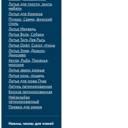
Литье для трости, зонта,
мебели
Литье для брелков
Пуукко, Саами, финский
стиль
Литье Медведь
Литье Волк, Собаки
Литье Тигр,Лев,Рысь
Литье Орёл, Сокол, птицы
Литье Змея, Дракон,
Динозавр
Акула, Рыба, Пиранья,
морские
Литье звери разные
Литье конь, лошадь
Литье для ножа Пчак
Латунь патинированная
Бронза патинированная
Нейзильбер
патинированный
Пряжки для ремня
Ножны, чехлы для ножей