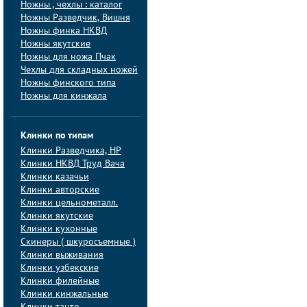
Ножны , чехлы : каталог
Ножны Разведчик, Вишня
Ножны финка НКВД
Ножны якутские
Ножны для ножа Пчак
Чехлы для складных ножей
Ножны финского типа
Ножны для кинжала
Клинки по типам
Клинки Pазведчика, НP
Клинки НКВД Труд Вача
Клинки казачьи
Клинки авторские
Клинки цельнометалл.
Клинки якутские
Клинки кухонные
Скинеры ( шкуросъемные )
Клинки выживания
Клинки узбекские
Клинки филейные
Клинки кинжальные