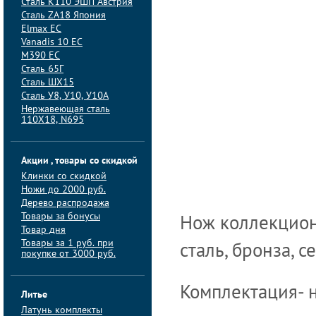
Сталь K110 ЭШП Австрия
Сталь ZA18 Япония
Elmax ЕС
Vanadis 10 ЕС
M390 ЕС
Сталь 65Г
Сталь ШХ15
Сталь У8, У10, У10А
Нержавеющая сталь
110Х18, N695
Акции , товары со скидкой
Клинки со скидкой
Ножи до 2000 руб.
Дерево распродажа
Товары за бонусы
Нож коллекционн
Товар дня
Товары за 1 руб. при
сталь, бронза, с
покупке от 3000 руб.
Комплектация- 
Литье
Латунь комплекты