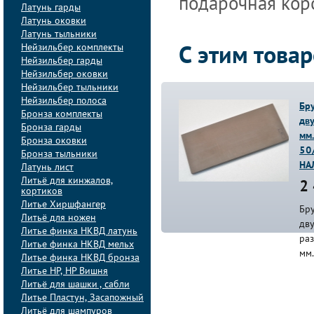
подарочная кор
Латунь гарды
Латунь оковки
Латунь тыльники
Нейзильбер комплекты
С этим това
Нейзильбер гарды
Нейзильбер оковки
Нейзильбер тыльники
Нейзильбер полоса
Бр
Бронза комплекты
дв
Бронза гарды
мм.
Бронза оковки
50
Бронза тыльники
НА
Латунь лист
Литьё для кинжалов,
2 
кортиков
Литье Хиршфангер
Бр
Литьё для ножен
дв
Литье финка НКВД латунь
ра
Литье финка НКВД мельх
мм
Литье финка НКВД бронза
Литье НР, НР Вишня
Литьё для шашки , сабли
Литье Пластун, Засапожный
Литьё для шампуров