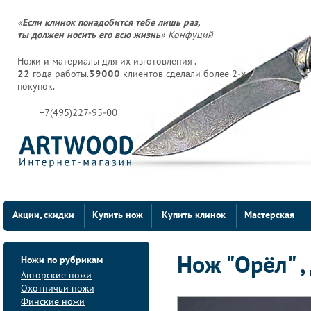
«
Если клинок понадобится тебе лишь раз,
ты должен носить его всю жизнь
» Конфуций
Ножи и материалы для их изготовления .
22
года работы.
39000
клиентов сделали более 2-х
покупок.
+7(495)227-95-00
Акции, скидки
Купить нож
Купить клинок
Мастерская
Ножи по рубрикам
Нож "Орёл" ,
Авторские ножи
Охотничьи ножи
Финские ножи