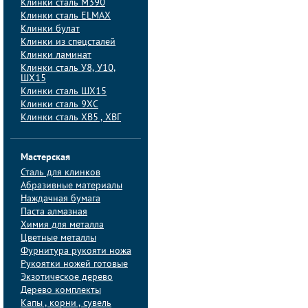
Клинки сталь M390
Клинки сталь ELMAX
Клинки булат
Клинки из спецсталей
Клинки ламинат
Клинки сталь У8, У10,
ШХ15
Клинки сталь ШХ15
Клинки сталь 9ХС
Клинки сталь ХВ5 , ХВГ
Мастерская
Сталь для клинков
Абразивные материалы
Наждачная бумага
Паста алмазная
Химия для металла
Цветные металлы
Фурнитура рукояти ножа
Рукоятки ножей готовые
Экзотическое дерево
Дерево комплекты
Капы , корни , сувель