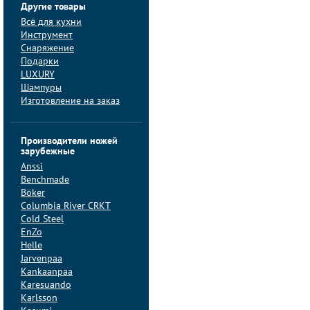
Другие товары
Всё для кухни
Инструмент
Снаряжение
Подарки
LUXURY
Шампуры
Изготовление на заказ
Производители ножей
зарубежные
Anssi
Benchmade
Böker
Columbia River CRKT
Cold Steel
EnZo
Helle
Jarvenpaa
Kankaanpaa
Karesuando
Karlsson