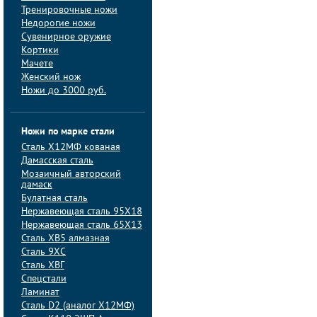
Тренировочные ножи
Недорогие ножи
Сувенирное оружие
Кортики
Мачете
Женский нож
Ножи до 3000 руб.
Ножи по марке стали
Сталь Х12МФ кованая
Дамасская сталь
Мозаичный авторский
дамаск
Булатная сталь
Нержавеющая сталь 95Х18
Нержавеющая сталь 65Х13
Сталь ХВ5 алмазная
Сталь 9ХС
Сталь ХВГ
Спецстали
Ламинат
Сталь D2 (аналог Х12МФ)