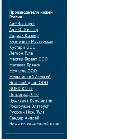
Производители ножей
Россия
АиP Златоуст
Арт-Юг Кизляр
Зодиак Кизляр
Кузнечная Мастерская
Кустари ООО
Легион Тула
Мастер-Гарант ООО
Матвеев Брянск
Медведь ООО
Мельницкий Алексей
Ножевой двор ООО
NORD KNIFE
Петроград СПб
Пушкарев Константин
Росоружие Златоуст
Русский Нож, Тула
Сандер Андрей
Ножи по сниженной цене