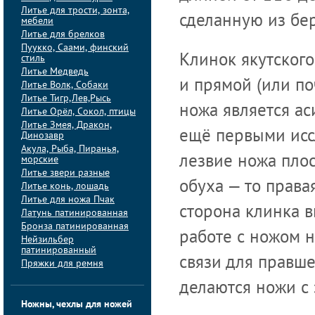
Литье для трости, зонта,
сделанную из бе
мебели
Литье для брелков
Пуукко, Саами, финский
Клинок якутского
стиль
Литье Медведь
и прямой (или по
Литье Волк, Собаки
Литье Тигр,Лев,Рысь
ножа является а
Литье Орёл, Сокол, птицы
Литье Змея, Дракон,
ещё первыми исс
Динозавр
Акула, Рыба, Пиранья,
лезвие ножа плос
морские
Литье звери разные
обуха — то права
Литье конь, лошадь
Литье для ножа Пчак
сторона клинка вы
Латунь патинированная
Бронза патинированная
работе с ножом н
Нейзильбер
патинированный
связи для правш
Пряжки для ремня
делаются ножи с
Ножны, чехлы для ножей