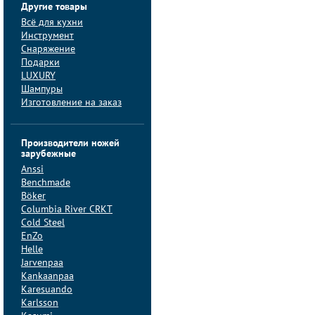
Другие товары
Всё для кухни
Инструмент
Снаряжение
Подарки
LUXURY
Шампуры
Изготовление на заказ
Производители ножей
зарубежные
Anssi
Benchmade
Böker
Columbia River CRKT
Cold Steel
EnZo
Helle
Jarvenpaa
Kankaanpaa
Karesuando
Karlsson