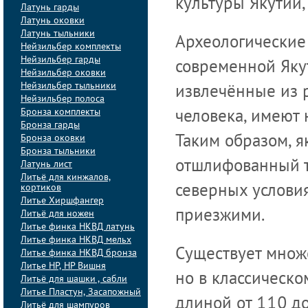
культуры Якутии, 
Латунь гарды
Латунь оковки
Латунь тыльники
Археологические
Нейзильбер комплекты
Нейзильбер гарды
современной Якут
Нейзильбер оковки
Нейзильбер тыльники
извлечённые из 
Нейзильбер полоса
Бронза комплекты
человека, имеют 
Бронза гарды
Бронза оковки
Таким образом, я
Бронза тыльники
отшлифованный т
Латунь лист
Литьё для кинжалов,
кортиков
северных условия
Литье Хиршфангер
приезжими.
Литьё для ножен
Литье финка НКВД латунь
Литье финка НКВД мельх
Существует множ
Литье финка НКВД бронза
Литье НР, НР Вишня
но в классическо
Литьё для шашки , сабли
Литье Пластун, Засапожный
длиной от 110 д
Литьё для шампуров