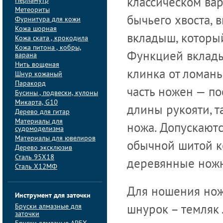
Перламутр
классическом ва
Метеориты
бычьего хвоста, 
Фурнитура для кожи
Кожа шорная
вкладыш, который
Кожа ската , крокодила
Кожа питона , кобры,
Функцией вклады
варана
Нить вощеная
клинка от ломан
Шнур кожаный
Паракорд
часть ножен — по
Бусины , подвески, кулоны
Микарта, G10
длины рукояти, т
Дерево для гитар
Материалы для
ножа. Допускаютс
судомоделизма
Материалы для ювелиров
обычной шитой ко
Дерево эксклюзив
Сталь 95Х18
деревянные нож
Сталь Х12МФ
Для ношения нож
Инструмент для заточки
Бруски алмазные для
шнурок – темляк 
заточки