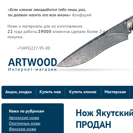
«
Если клинок понадобится тебе лишь раз,
ты должен носить его всю жизнь
» Конфуций
Ножи и материалы для их изготовления .
22
года работы.
39000
клиентов сделали более 2-х
покупок.
+7(495)227-95-00
Акции, скидки
Купить нож
Купить клинок
Мастерская
Ножи по рубрикам
Нож Якутски
Авторские ножи
ПРОДАН
Охотничьи ножи
Финские ножи