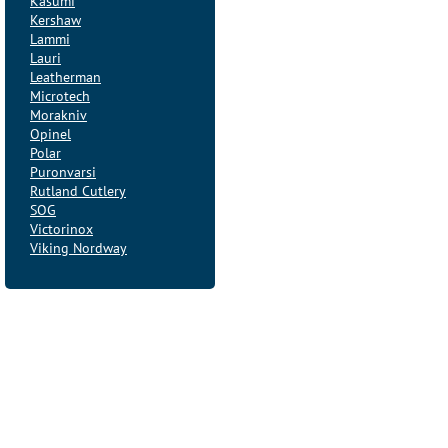
Kasumi
Kershaw
Lammi
Lauri
Leatherman
Microtech
Morakniv
Opinel
Polar
Puronvarsi
Rutland Cutlery
SOG
Victorinox
Viking Nordway