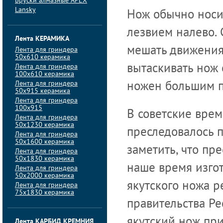
Бруски алмазные APEX
Lansky
Нож обычно носи
лезвием налево. 
Лента КЕРАМИКА
мешать движения
Лента для гриндера
50х610 керамика
Лента для гриндера
вытаскивать нож 
100х610 керамика
Лента для гриндера
ножен большим п
50х915 керамика
Лента для гриндера
100х915
В советские врем
Лента для гриндера
50х1230 керамика
преследовалось п
Лента для гриндера
50х1600 керамика
заметить, что п
Лента для гриндера
50х1830 керамика
наше время изго
Лента для гриндера
50х2000 керамика
якутского ножа 
Лента для гриндера
75х1830 керамика
правительства Ре
якутский нож пр
Лента КАРБИД КРЕМНИЯ