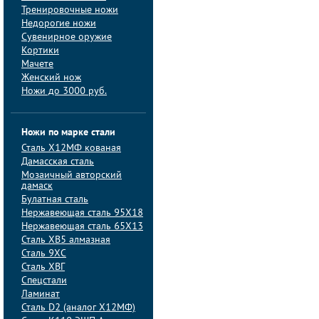
Тренировочные ножи
Недорогие ножи
Сувенирное оружие
Кортики
Мачете
Женский нож
Ножи до 3000 руб.
Ножи по марке стали
Сталь Х12МФ кованая
Дамасская сталь
Мозаичный авторский
дамаск
Булатная сталь
Нержавеющая сталь 95Х18
Нержавеющая сталь 65Х13
Сталь ХВ5 алмазная
Сталь 9ХС
Сталь ХВГ
Спецстали
Ламинат
Сталь D2 (аналог Х12МФ)