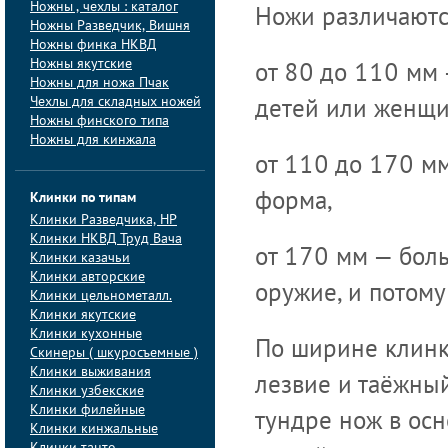
Ножны , чехлы : каталог
Ножи различаютс
Ножны Разведчик, Вишня
Ножны финка НКВД
Ножны якутские
от 80 до 110 мм
Ножны для ножа Пчак
Чехлы для складных ножей
детей или женщи
Ножны финского типа
Ножны для кинжала
от 110 до 170 м
Клинки по типам
форма,
Клинки Pазведчика, НP
Клинки НКВД Труд Вача
от 170 мм — боль
Клинки казачьи
Клинки авторские
оружие, и потому
Клинки цельнометалл.
Клинки якутские
Клинки кухонные
По ширине клинк
Скинеры ( шкуросъемные )
Клинки выживания
лезвие и таёжный
Клинки узбекские
Клинки филейные
тундре нож в осн
Клинки кинжальные