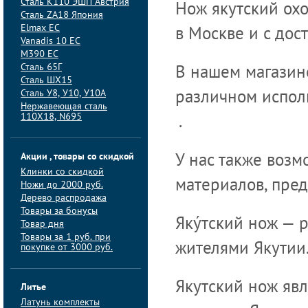
Сталь K110 ЭШП Австрия
Нож якутский ох
Сталь ZA18 Япония
Elmax ЕС
в Москве и с дос
Vanadis 10 ЕС
M390 ЕС
Сталь 65Г
В нашем магазин
Сталь ШХ15
Сталь У8, У10, У10А
различном испол
Нержавеющая сталь
110Х18, N695
.
Акции , товары со скидкой
У нас также возм
Клинки со скидкой
материалов, пред
Ножи до 2000 руб.
Дерево распродажа
Товары за бонусы
Яку́тский нож —
Товар дня
Товары за 1 руб. при
жителями Якутии
покупке от 3000 руб.
Якутский нож яв
Литье
Латунь комплекты