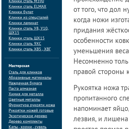
Клинки сталь M390
Клинки сталь ELMAX
от того, что дол 
Клинки булат
Клинки из спецсталей
когда ножи изгот
Клинки ламинат
Клинки сталь У8, У10,
придания жёсткос
ШХ15
Клинки сталь ШХ15
особенности ков
Клинки сталь 9ХС
Клинки сталь ХВ5 , ХВГ
уменьшения веса 
Несомненно тольк
Мастерская
правой стороны 
Сталь для клинков
Абразивные материалы
Наждачная бумага
Рукоятка ножа тр
Паста алмазная
Химия для металла
пропитанного сп
Цветные металлы
Фурнитура рукояти ножа
напоминает яйцо
Рукоятки ножей готовые
Экзотическое дерево
лезвия, и лишена
Дерево комплекты
Капы , корни , сувель