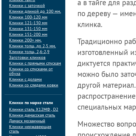
Клинки танто
а в тайге для ра
Клинки с заточкой
Клинки длиной до 100 мм.
по дереву — име
Клинки 100-120 мм
Клинки 121-130 мм
клинка.
Клинки 131-150 мм
Клинки 151-200 мм
Клинки 200+ мм.
Традиционно раб
Клинки толщ. до 2,5 мм.
изготовленный из
Клинки толщ. 2,6-2,9
Заготовки клинков
диктуется практ
Клинки с прямыми спускам
Клинки со спусками от
можно было заточ
обуха
Клинки с долами
другой материал
Клинки со следами ковки
распространение
Клинки по марке стали
специальных маро
Клинки сталь Х12МФ , D2
Клинки дамасская сталь
Дамаск мозаичный
Множество вопро
Клинки нержавеющая
сталь
происхождение д