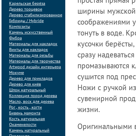
простая прямая 
Карельская берёза
Дерево торцевое
ширины мужской 
Дерево стабилизированное
Гибриды / Hybride
соображениями уд
Композиты
тонуть в воде. К
Камень искусственный
Фибра
кусочки берёсты,
Материалы для накладок
Винты для накладок
сразу надеваться
Материалы для резьбы
Материалы для творчества
промазываются кл
Artwood дизайн интерьера
Мокуме
сушится под прес
Дерево для прикладов
Дерево для киёв
Ножи с ручкой из
Шпон натуральный
Коллекция пород дерева
сувенирной прод
Масло, воск для дерева
Рог , кость , когти
жизни.
Бивень мамонта
Кость натуральная
Окаменелости
Оригинальными в
Камень натуральный