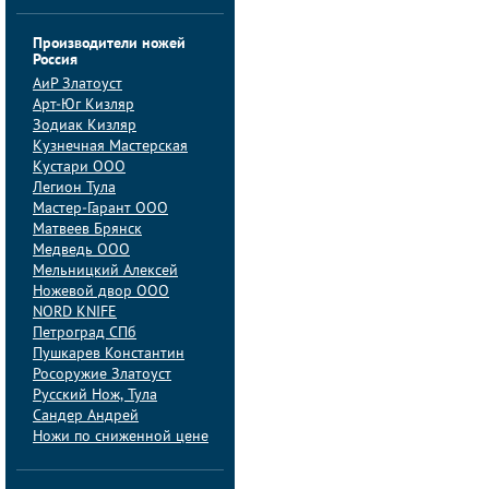
Производители ножей
Россия
АиP Златоуст
Арт-Юг Кизляр
Зодиак Кизляр
Кузнечная Мастерская
Кустари ООО
Легион Тула
Мастер-Гарант ООО
Матвеев Брянск
Медведь ООО
Мельницкий Алексей
Ножевой двор ООО
NORD KNIFE
Петроград СПб
Пушкарев Константин
Росоружие Златоуст
Русский Нож, Тула
Сандер Андрей
Ножи по сниженной цене