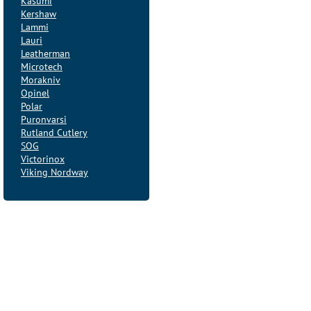
Kasumi
Kershaw
Lammi
Lauri
Leatherman
Microtech
Morakniv
Opinel
Polar
Puronvarsi
Rutland Cutlery
SOG
Victorinox
Viking Nordway