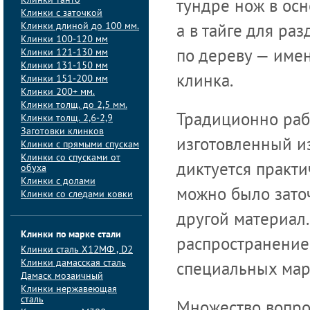
Клинки танто
тундре нож в осн
Клинки с заточкой
Клинки длиной до 100 мм.
а в тайге для ра
Клинки 100-120 мм
Клинки 121-130 мм
по дереву — име
Клинки 131-150 мм
Клинки 151-200 мм
клинка.
Клинки 200+ мм.
Клинки толщ. до 2,5 мм.
Традиционно раб
Клинки толщ. 2,6-2,9
Заготовки клинков
изготовленный из
Клинки с прямыми спускам
Клинки со спусками от
диктуется практ
обуха
Клинки с долами
можно было заточ
Клинки со следами ковки
другой материал
Клинки по марке стали
распространение
Клинки сталь Х12МФ , D2
Клинки дамасская сталь
специальных маро
Дамаск мозаичный
Клинки нержавеющая
сталь
Множество вопро