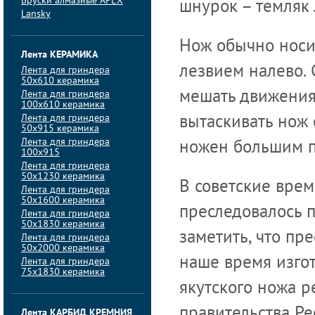
Бруски алмазные APEX
шнурок – темляк 
Lansky
Нож обычно носи
Лента КЕРАМИКА
лезвием налево. 
Лента для гриндера
50х610 керамика
Лента для гриндера
мешать движения
100х610 керамика
Лента для гриндера
вытаскивать нож 
50х915 керамика
Лента для гриндера
ножен большим п
100х915
Лента для гриндера
50х1230 керамика
В советские врем
Лента для гриндера
50х1600 керамика
преследовалось п
Лента для гриндера
50х1830 керамика
заметить, что п
Лента для гриндера
50х2000 керамика
наше время изго
Лента для гриндера
75х1830 керамика
якутского ножа 
правительства Ре
Лента КАРБИД КРЕМНИЯ