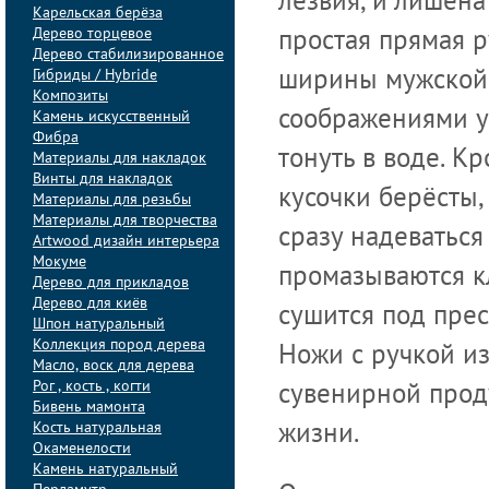
лезвия, и лишена
Карельская берёза
Дерево торцевое
простая прямая 
Дерево стабилизированное
Гибриды / Hybride
ширины мужской 
Композиты
соображениями уд
Камень искусственный
Фибра
тонуть в воде. К
Материалы для накладок
Винты для накладок
кусочки берёсты,
Материалы для резьбы
Материалы для творчества
сразу надеваться
Artwood дизайн интерьера
Мокуме
промазываются кл
Дерево для прикладов
Дерево для киёв
сушится под прес
Шпон натуральный
Коллекция пород дерева
Ножи с ручкой из
Масло, воск для дерева
Рог , кость , когти
сувенирной прод
Бивень мамонта
Кость натуральная
жизни.
Окаменелости
Камень натуральный