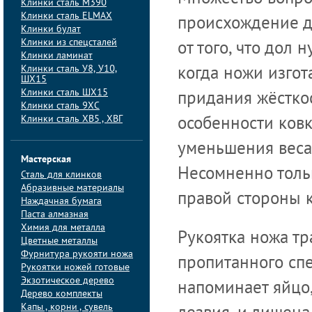
Клинки сталь M390
Клинки сталь ELMAX
происхождение д
Клинки булат
Клинки из спецсталей
от того, что дол 
Клинки ламинат
Клинки сталь У8, У10,
когда ножи изгот
ШХ15
Клинки сталь ШХ15
придания жёсткос
Клинки сталь 9ХС
Клинки сталь ХВ5 , ХВГ
особенности ков
уменьшения веса 
Мастерская
Несомненно тольк
Сталь для клинков
Абразивные материалы
правой стороны 
Наждачная бумага
Паста алмазная
Химия для металла
Рукоятка ножа тр
Цветные металлы
Фурнитура рукояти ножа
пропитанного сп
Рукоятки ножей готовые
Экзотическое дерево
напоминает яйцо
Дерево комплекты
Капы , корни , сувель