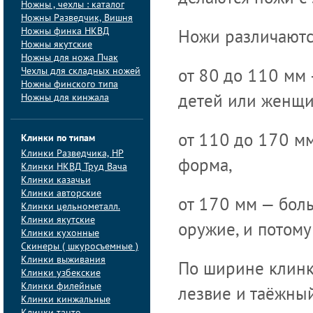
Ножны , чехлы : каталог
Ножны Разведчик, Вишня
Ножны финка НКВД
Ножи различаютс
Ножны якутские
Ножны для ножа Пчак
Чехлы для складных ножей
от 80 до 110 мм
Ножны финского типа
Ножны для кинжала
детей или женщи
Клинки по типам
от 110 до 170 м
Клинки Pазведчика, НP
форма,
Клинки НКВД Труд Вача
Клинки казачьи
Клинки авторские
от 170 мм — боль
Клинки цельнометалл.
Клинки якутские
оружие, и потому
Клинки кухонные
Скинеры ( шкуросъемные )
Клинки выживания
По ширине клинк
Клинки узбекские
Клинки филейные
лезвие и таёжный
Клинки кинжальные