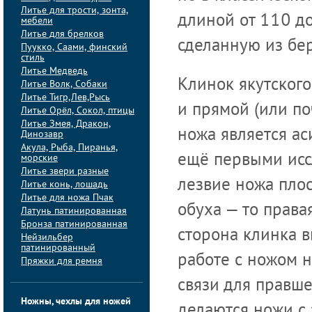
Литье для трости, зонта,
длиной от 110 д
мебели
Литье для брелков
сделанную из бе
Пуукко, Саами, финский
стиль
Литье Медведь
Клинок якутского
Литье Волк, Собаки
Литье Тигр,Лев,Рысь
и прямой (или по
Литье Орёл, Сокол, птицы
Литье Змея, Дракон,
ножа является а
Динозавр
Акула, Рыба, Пиранья,
ещё первыми исс
морские
Литье звери разные
лезвие ножа плос
Литье конь, лошадь
Литье для ножа Пчак
обуха — то права
Латунь патинированная
Бронза патинированная
сторона клинка вы
Нейзильбер
патинированный
работе с ножом н
Пряжки для ремня
связи для правш
Ножны, чехлы для ножей
делаются ножи с