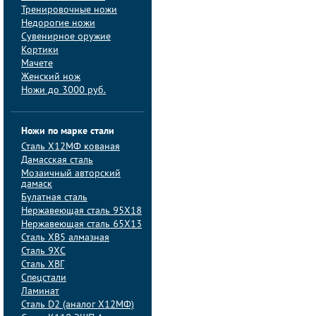
Тренировочные ножи
Недорогие ножи
Сувенирное оружие
Кортики
Мачете
Женский нож
Ножи до 3000 руб.
Ножи по марке стали
Сталь Х12МФ кованая
Дамасская сталь
Мозаичный авторский
дамаск
Булатная сталь
Нержавеющая сталь 95Х18
Нержавеющая сталь 65Х13
Сталь ХВ5 алмазная
Сталь 9ХС
Сталь ХВГ
Спецстали
Ламинат
Сталь D2 (аналог Х12МФ)