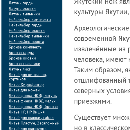
Якутский нож яв
Латунь гарды
Латунь оковки
культуры Якутии, 
Латунь тыльники
Нейзильбер комплекты
Нейзильбер гарды
Археологические
Нейзильбер оковки
Нейзильбер тыльники
современной Якут
Нейзильбер полоса
Бронза комплекты
извлечённые из 
Бронза гарды
Бронза оковки
человека, имеют 
Бронза тыльники
Таким образом, я
Латунь лист
Литьё для кинжалов,
кортиков
отшлифованный т
Литье Хиршфангер
северных условия
Литьё для ножен
Литье финка НКВД латунь
приезжими.
Литье финка НКВД мельх
Литье финка НКВД бронза
Литье НР, НР Вишня
Существует множ
Литьё для шашки , сабли
Литье Пластун, Засапожный
но в классическо
Литьё для шампуров