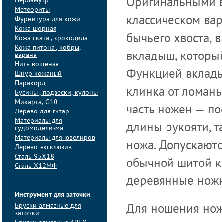
Перламутр
Оригинальными в
Метеориты
классическом ва
Фурнитура для кожи
Кожа шорная
бычьего хвоста, 
Кожа ската , крокодила
Кожа питона , кобры,
вкладыш, который
варана
Нить вощеная
Функцией вклады
Шнур кожаный
Паракорд
клинка от ломан
Бусины , подвески, кулоны
Микарта, G10
часть ножен — по
Дерево для гитар
Материалы для
длины рукояти, т
судомоделизма
Материалы для ювелиров
ножа. Допускаютс
Дерево эксклюзив
Сталь 95Х18
обычной шитой ко
Сталь Х12МФ
деревянные нож
Инструмент для заточки
Бруски алмазные для
Для ношения нож
заточки