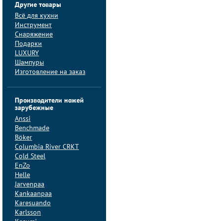
Другие товары
Всё для кухни
Инструмент
Снаряжение
Подарки
LUXURY
Шампуры
Изготовление на заказ
Производители ножей
зарубежные
Anssi
Benchmade
Böker
Columbia River CRKT
Cold Steel
EnZo
Helle
Jarvenpaa
Kankaanpaa
Karesuando
Karlsson