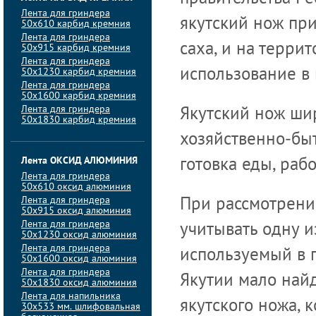
Лента для гриндера
якутский нож пр
50х610 карбид кремния
Лента для гриндера
саха, и на терри
50х915 карбид кремния
Лента для гриндера
50х1230 карбид кремния
использование в
Лента для гриндера
50х1600 карбид кремния
Лента для гриндера
Якутский нож ши
50х1830 карбид кремния
хозяйственно-быт
Лента ОКСИД АЛЮМИНИЯ
готовка еды, рабо
Лента для гриндера
50х610 оксид алюминия
Лента для гриндера
При рассмотрени
50х915 оксид алюминия
Лента для гриндера
учитывать одну и
50х1230 оксид алюминия
Лента для гриндера
используемый в 
50х1600 оксид алюминия
Лента для гриндера
Якутии мало найд
50х1830 оксид алюминия
Лента для напильника
якутского ножа, 
30х533 мм. шлифовальная