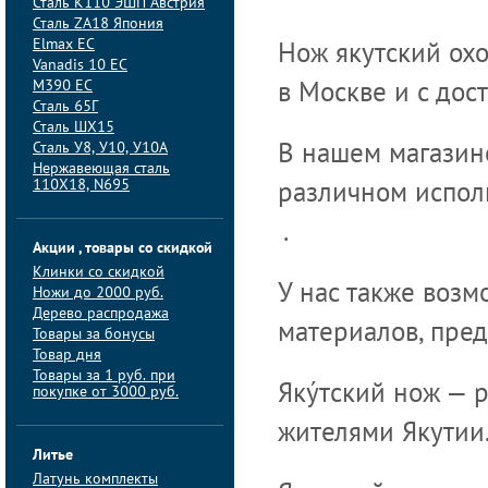
Сталь K110 ЭШП Австрия
Сталь ZA18 Япония
Elmax ЕС
Нож якутский ох
Vanadis 10 ЕС
M390 ЕС
в Москве и с дос
Сталь 65Г
Сталь ШХ15
Сталь У8, У10, У10А
В нашем магазин
Нержавеющая сталь
110Х18, N695
различном испол
.
Акции , товары со скидкой
Клинки со скидкой
У нас также возм
Ножи до 2000 руб.
Дерево распродажа
материалов, пред
Товары за бонусы
Товар дня
Товары за 1 руб. при
Яку́тский нож —
покупке от 3000 руб.
жителями Якутии
Литье
Латунь комплекты