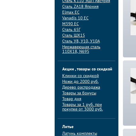
Сталь K110 ЭШП Австрия
Сталь ZA18 Япония
Elmax ЕС
Vanadis 10 ЕС
M390 ЕС
Сталь 65Г
Сталь ШХ15
Сталь У8, У10, У10А
Нержавеющая сталь
110Х18, N695
Акции , товары со скидкой
Клинки со скидкой
Ножи до 2000 руб.
Дерево распродажа
Товары за бонусы
Товар дня
Товары за 1 руб. при
покупке от 3000 руб.
Литье
Латунь комплекты