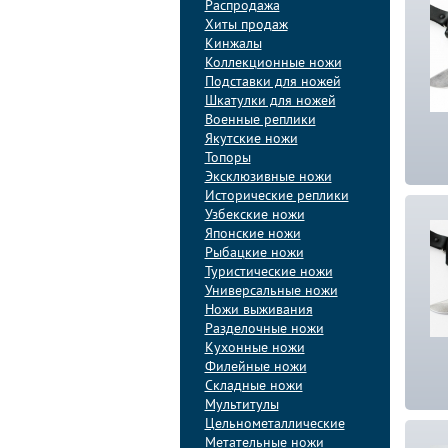
Распродажа
Хиты продаж
Кинжалы
Коллекционные ножи
Подставки для ножей
Шкатулки для ножей
Военные реплики
Якутские ножи
Топоры
Эксклюзивные ножи
Исторические реплики
Узбекские ножи
Японские ножи
Рыбацкие ножи
Туристические ножи
Универсальные ножи
Ножи выживания
Разделочные ножи
Кухонные ножи
Филейные ножи
Складные ножи
Мультитулы
Цельнометаллические
Метательные ножи