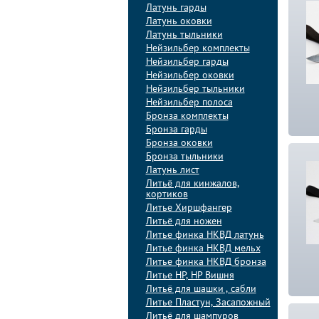
Латунь гарды
Латунь оковки
Латунь тыльники
Нейзильбер комплекты
Нейзильбер гарды
Нейзильбер оковки
Нейзильбер тыльники
Нейзильбер полоса
Бронза комплекты
Бронза гарды
Бронза оковки
Бронза тыльники
Латунь лист
Литьё для кинжалов,
кортиков
Литье Хиршфангер
Литьё для ножен
Литье финка НКВД латунь
Литье финка НКВД мельх
Литье финка НКВД бронза
Литье НР, НР Вишня
Литьё для шашки , сабли
Литье Пластун, Засапожный
Литьё для шампуров