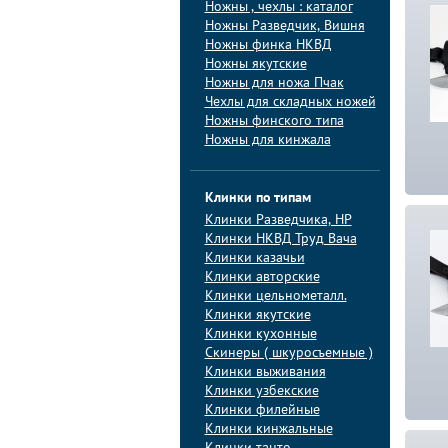
Ножны , чехлы : каталог
Ножны Разведчик, Вишня
Ножны финка НКВД
Ножны якутские
Ножны для ножа Пчак
Чехлы для складных ножей
Ножны финского типа
Ножны для кинжала
Клинки по типам
Клинки Pазведчика, НP
Клинки НКВД Труд Вача
Клинки казачьи
Клинки авторские
Клинки цельнометалл.
Клинки якутские
Клинки кухонные
Скинеры ( шкуросъемные )
Клинки выживания
Клинки узбекские
Клинки филейные
Клинки кинжальные