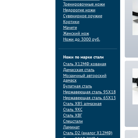
Тренировочные ножи
Недорогие ножи
Сувенирное оружие
Кортики
Мачете
Женский нож
Ножи до 3000 руб.
Ножи по марке стали
Сталь Х12МФ кованая
Дамасская сталь
Мозаичный авторский
дамаск
Булатная сталь
Нержавеющая сталь 95Х18
Нержавеющая сталь 65Х13
Сталь ХВ5 алмазная
Сталь 9ХС
Сталь ХВГ
Спецстали
Ламинат
Сталь D2 (аналог Х12МФ)