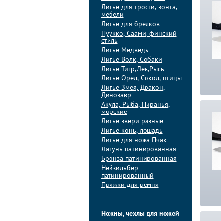
Литье для трости, зонта,
мебели
Литье для брелков
Пуукко, Саами, финский
стиль
Литье Медведь
Литье Волк, Собаки
Литье Тигр,Лев,Рысь
Литье Орёл, Сокол, птицы
Литье Змея, Дракон,
Динозавр
Акула, Рыба, Пиранья,
морские
Литье звери разные
Литье конь, лошадь
Литье для ножа Пчак
Латунь патинированная
Бронза патинированная
Нейзильбер
патинированный
Пряжки для ремня
Ножны, чехлы для ножей