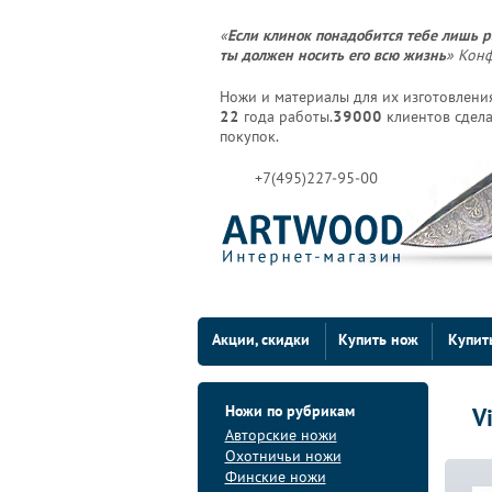
«
Если клинок понадобится тебе лишь р
ты должен носить его всю жизнь
» Кон
Ножи и материалы для их изготовления
22
года работы.
39000
клиентов сдела
покупок.
+7(495)227-95-00
Акции, скидки
Купить нож
Купит
Ножи по рубрикам
V
Авторские ножи
Охотничьи ножи
Финские ножи