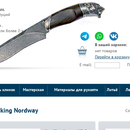
аз,
фуций
 .
ли более 2-х
В вашей корзине:
нет товаров
Перейти в корзину
E-mail:
П
ь клинок
Мастерская
Материалы для рукояти
Литьё
Ле
iking Nordway
Со