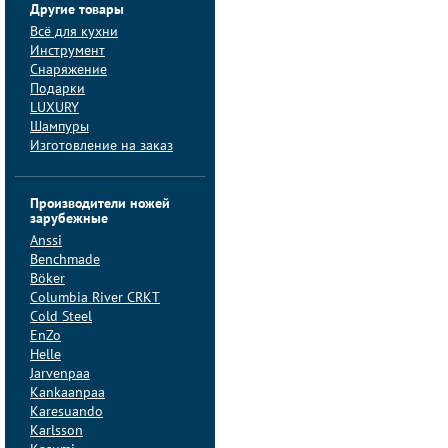
Другие товары
Всё для кухни
Инструмент
Снаряжение
Подарки
LUXURY
Шампуры
Изготовление на заказ
Производители ножей
зарубежные
Anssi
Benchmade
Böker
Columbia River CRKT
Cold Steel
EnZo
Helle
Jarvenpaa
Kankaanpaa
Karesuando
Karlsson