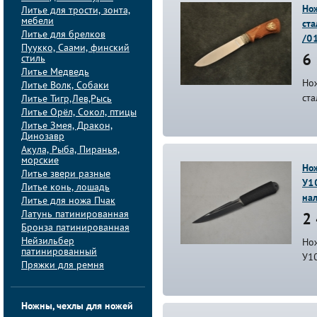
Но
Литье для трости, зонта,
мебели
ста
Литье для брелков
/0
Пуукко, Саами, финский
стиль
6 
Литье Медведь
Но
Литье Волк, Собаки
ста
Литье Тигр,Лев,Рысь
Литье Орёл, Сокол, птицы
Литье Змея, Дракон,
Динозавр
Акула, Рыба, Пиранья,
морские
Нож
Литье звери разные
У1
Литье конь, лошадь
на
Литье для ножа Пчак
Латунь патинированная
2 
Бронза патинированная
Нейзильбер
Нож
патинированный
У1
Пряжки для ремня
Ножны, чехлы для ножей