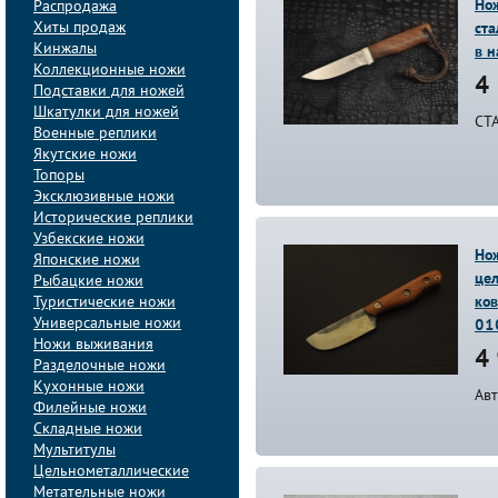
Но
Распродажа
Хиты продаж
ст
Кинжалы
в 
Коллекционные ножи
4 
Подставки для ножей
Шкатулки для ножей
СТ
Военные реплики
Якутские ножи
Топоры
Эксклюзивные ножи
Исторические реплики
Узбекские ножи
Но
Японские ножи
цел
Рыбацкие ножи
Туристические ножи
ков
Универсальные ножи
01
Ножи выживания
4 
Разделочные ножи
Кухонные ножи
Ав
Филейные ножи
Складные ножи
Мультитулы
Цельнометаллические
Метательные ножи