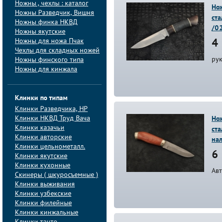
Ножны , чехлы : каталог
Но
Ножны Разведчик, Вишня
ст
Ножны финка НКВД
/0
Ножны якутские
Ножны для ножа Пчак
4 
Чехлы для складных ножей
ру
Ножны финского типа
Ножны для кинжала
Клинки по типам
Клинки Pазведчика, НP
Клинки НКВД Труд Вача
Нож
Клинки казачьи
ста
Клинки авторские
на
Клинки цельнометалл.
6 
Клинки якутские
Клинки кухонные
Ав
Скинеры ( шкуросъемные )
Клинки выживания
Клинки узбекские
Клинки филейные
Клинки кинжальные