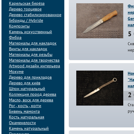
Карельская берёза
Фин
Дерево торцевое
не
Дерево стабилизированное
Ger
Гибриды / Hybride
на
Композиты
Камень искусственный
5 
Фибра
Материалы для накладок
Ск
Винты для накладок
не
Материалы для резьбы
Материалы для творчества
Artwood дизайн интерьера
Мокуме
Но
Дерево для прикладов
"Н
Дерево для киёв
на
Шпон натуральный
Коллекция пород дерева
2 
Масло, воск для дерева
Ст
Рог , кость , когти
руч
Бивень мамонта
Кость натуральная
Окаменелости
Камень натуральный