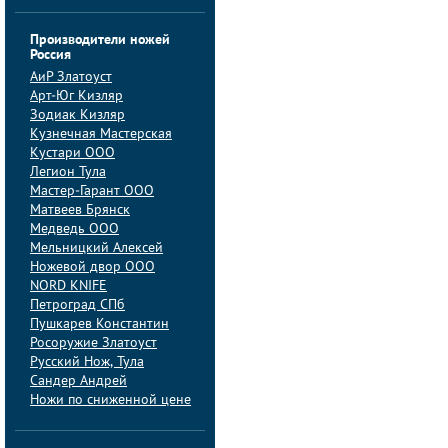
Производители ножей
Россия
АиP Златоуст
Арт-Юг Кизляр
Зодиак Кизляр
Кузнечная Мастерская
Кустари ООО
Легион Тула
Мастер-Гарант ООО
Матвеев Брянск
Медведь ООО
Мельницкий Алексей
Ножевой двор ООО
NORD KNIFE
Петроград СПб
Пушкарев Константин
Росоружие Златоуст
Русский Нож, Тула
Сандер Андрей
Ножи по сниженной цене