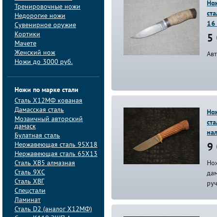
Но
Тренировочные ножи
ст
Недорогие ножи
16
Сувенирное оружие
Кортики
5 
Мачете
Женский нож
Ав
Ножи до 3000 руб.
Ножи по марке стали
Сталь Х12МФ кованая
Дамасская сталь
Нож
Мозаичный авторский
ста
дамаск
на
Булатная сталь
Нержавеющая сталь 95Х18
9 
Нержавеющая сталь 65Х13
Сталь ХВ5 алмазная
Но
Сталь 9ХС
дам
Сталь ХВГ
руч
Спецстали
Ламинат
Сталь D2 (аналог Х12МФ)