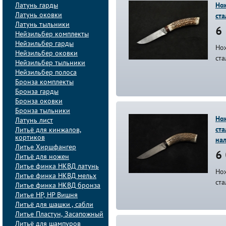
Латунь гарды
Нож
Латунь оковки
ста
Латунь тыльники
6 
Нейзильбер комплекты
Нейзильбер гарды
Нож
Нейзильбер оковки
ста
Нейзильбер тыльники
Нейзильбер полоса
Бронза комплекты
Бронза гарды
Бронза оковки
Бронза тыльники
Нож
Латунь лист
ста
Литьё для кинжалов,
кортиков
на
Литье Хиршфангер
6 
Литьё для ножен
Литье финка НКВД латунь
Нож
Литье финка НКВД мельх
ста
Литье финка НКВД бронза
Литье НР, НР Вишня
Литьё для шашки , сабли
Литье Пластун, Засапожный
Литьё для шампуров