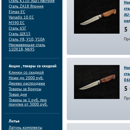
Сталь K110 ЭШП Австрия
Нож
Сталь ZA18 Япония
ста
Elmax ЕС
AU
Vanadis 10 ЕС
на
M390 ЕС
Сталь 65Г
5 
Сталь ШХ15
Пр
Сталь У8, У10, У10А
Нержавеющая сталь
110Х18, N695
Акции , товары со скидкой
Нож
Клинки со скидкой
ста
Ножи до 2000 руб.
06
Дерево распродажа
5 
Товары за бонусы
Товар дня
Пр
Товары за 1 руб. при
покупке от 3000 руб.
Литье
Латунь комплекты