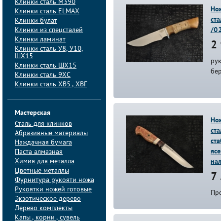
Клинки сталь M390
Но
Клинки сталь ELMAX
ст
Клинки булат
Клинки из спецсталей
/0
Клинки ламинат
2 
Клинки сталь У8, У10,
ШХ15
ру
Клинки сталь ШХ15
бе
Клинки сталь 9ХС
Клинки сталь ХВ5 , ХВГ
Мастерская
Нож
Сталь для клинков
ст
Абразивные материалы
ст
Наждачная бумага
яс
Паста алмазная
Химия для металла
на
Цветные металлы
7 
Фурнитура рукояти ножа
Рукоятки ножей готовые
Пр
Экзотическое дерево
Дерево комплекты
Капы , корни , сувель