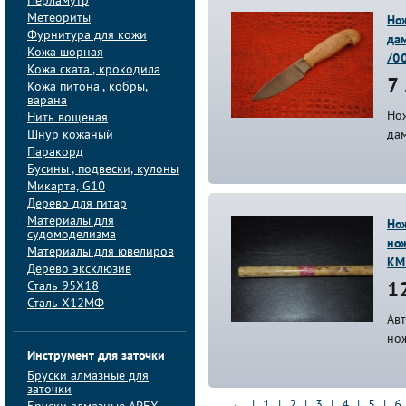
Перламутр
Метеориты
Нож
Фурнитура для кожи
дам
Кожа шорная
/0
Кожа ската , крокодила
7 
Кожа питона , кобры,
варана
Но
Нить вощеная
Шнур кожаный
дам
Паракорд
Бусины , подвески, кулоны
Микарта, G10
Дерево для гитар
Материалы для
Но
судомоделизма
нож
Материалы для ювелиров
КМ
Дерево эксклюзив
Сталь 95Х18
12
Сталь Х12МФ
Ав
но
Инструмент для заточки
Бруски алмазные для
заточки
←
|
1
|
2
|
3
|
4
|
5
|
6