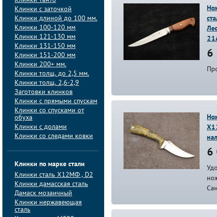
Клинки танто
Нож
Клинки с заточкой
Клинки длиной до 100 мм.
ст
Клинки 100-120 мм
Лео
Клинки 121-130 мм
21
Клинки 131-150 мм
6 
Клинки 151-200 мм
Клинки 200+ мм.
Пр
Клинки толщ. до 2,5 мм.
Клинки толщ. 2,6-2,9
Заготовки клинков
Клинки с прямыми спускам
Клинки со спусками от
Нож
обуха
Клинки с долами
Х1
Клинки со следами ковки
на
6 
Клинки по марке стали
Уд
Клинки сталь Х12МФ , D2
нож
Клинки дамасская сталь
Са
Дамаск мозаичный
Клинки нержавеющая
сталь