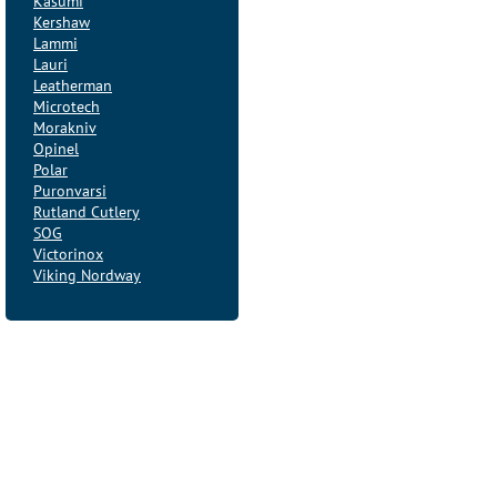
Kasumi
Kershaw
Lammi
Lauri
Leatherman
Microtech
Morakniv
Opinel
Polar
Puronvarsi
Rutland Cutlery
SOG
Victorinox
Viking Nordway