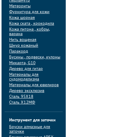
Перламутр
Метеориты
Фурнитура для кожи
Кожа шорная
Кожа ската , крокодила
Кожа питона , кобры,
варана
Нить вощеная
Шнур кожаный
Паракорд
Бусины , подвески, кулоны
Микарта, G10
Дерево для гитар
Материалы для
судомоделизма
Материалы для ювелиров
Дерево эксклюзив
Сталь 95Х18
Сталь Х12МФ
Инструмент для заточки
Бруски алмазные для
заточки