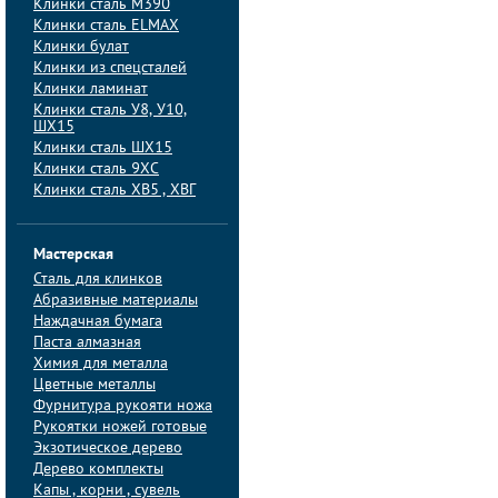
Клинки сталь M390
Клинки сталь ELMAX
Клинки булат
Клинки из спецсталей
Клинки ламинат
Клинки сталь У8, У10,
ШХ15
Клинки сталь ШХ15
Клинки сталь 9ХС
Клинки сталь ХВ5 , ХВГ
Мастерская
Сталь для клинков
Абразивные материалы
Наждачная бумага
Паста алмазная
Химия для металла
Цветные металлы
Фурнитура рукояти ножа
Рукоятки ножей готовые
Экзотическое дерево
Дерево комплекты
Капы , корни , сувель