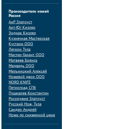
Производители ножей
Россия
АиP Златоуст
Арт-Юг Кизляр
Зодиак Кизляр
Кузнечная Мастерская
Кустари ООО
Легион Тула
Мастер-Гарант ООО
Матвеев Брянск
Медведь ООО
Мельницкий Алексей
Ножевой двор ООО
NORD KNIFE
Петроград СПб
Пушкарев Константин
Росоружие Златоуст
Русский Нож, Тула
Сандер Андрей
Ножи по сниженной цене