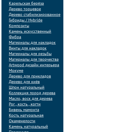
Карельская берёза
Дерево торцевое
Дерево стабилизированное
Гибриды / Hybride
Композиты
Камень искусственный
Фибра
Материалы для накладок
Винты для накладок
Материалы для резьбы
Материалы для творчества
Artwood дизайн интерьера
Мокуме
Дерево для прикладов
Дерево для киёв
Шпон натуральный
Коллекция пород дерева
Масло, воск для дерева
Рог , кость , когти
Бивень мамонта
Кость натуральная
Окаменелости
Камень натуральный