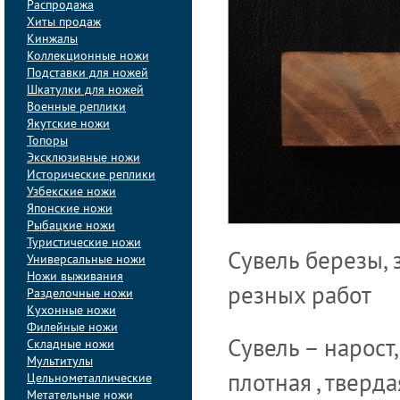
Распродажа
Хиты продаж
Кинжалы
Коллекционные ножи
Подставки для ножей
Шкатулки для ножей
Военные реплики
Якутские ножи
Топоры
Эксклюзивные ножи
Исторические реплики
Узбекские ножи
Японские ножи
Рыбацкие ножи
Туристические ножи
Сувель березы, 
Универсальные ножи
Ножи выживания
резных работ
Разделочные ножи
Кухонные ножи
Филейные ножи
Складные ножи
Сувель – нарост,
Мультитулы
Цельнометаллические
плотная , тверд
Метательные ножи