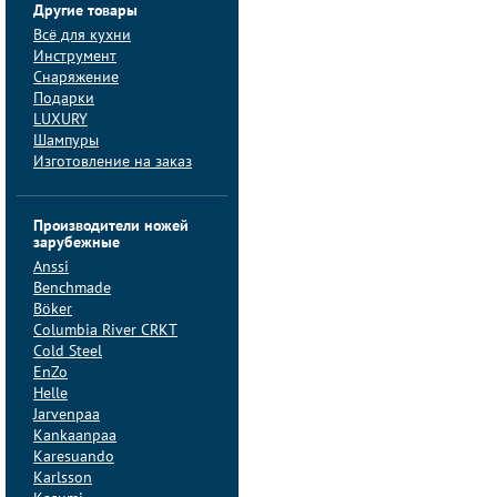
Другие товары
Всё для кухни
Инструмент
Снаряжение
Подарки
LUXURY
Шампуры
Изготовление на заказ
Производители ножей
зарубежные
Anssi
Benchmade
Böker
Columbia River CRKT
Cold Steel
EnZo
Helle
Jarvenpaa
Kankaanpaa
Karesuando
Karlsson