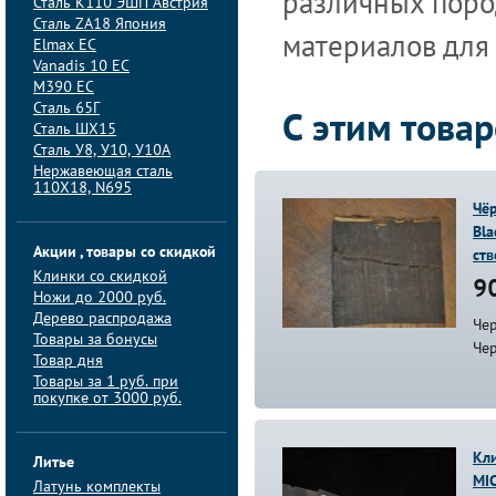
различных пород
Сталь K110 ЭШП Австрия
Сталь ZA18 Япония
материалов для
Elmax ЕС
Vanadis 10 ЕС
M390 ЕС
Сталь 65Г
С этим това
Сталь ШХ15
Сталь У8, У10, У10А
Нержавеющая сталь
110Х18, N695
Чёр
Bla
Акции , товары со скидкой
ств
Клинки со скидкой
90
Ножи до 2000 руб.
Дерево распродажа
Чер
Товары за бонусы
Че
Товар дня
Товары за 1 руб. при
покупке от 3000 руб.
Кл
Литье
MIC
Латунь комплекты