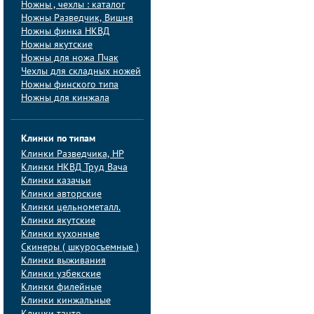
Ножны , чехлы : каталог
Ножны Разведчик, Вишня
Ножны финка НКВД
Ножны якутские
Ножны для ножа Пчак
Чехлы для складных ножей
Ножны финского типа
Ножны для кинжала
Клинки по типам
Клинки Pазведчика, НP
Клинки НКВД Труд Вача
Клинки казачьи
Клинки авторские
Клинки цельнометалл.
Клинки якутские
Клинки кухонные
Скинеры ( шкуросъемные )
Клинки выживания
Клинки узбекские
Клинки филейные
Клинки кинжальные