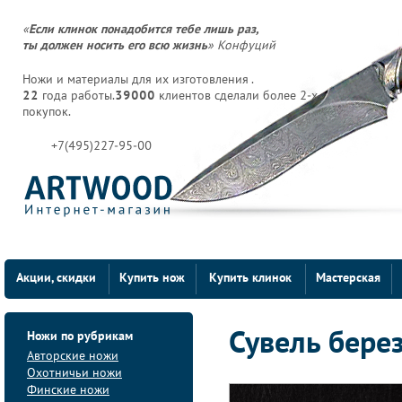
«
Если клинок понадобится тебе лишь раз,
ты должен носить его всю жизнь
» Конфуций
Ножи и материалы для их изготовления .
22
года работы.
39000
клиентов сделали более 2-х
покупок.
+7(495)227-95-00
Акции, скидки
Купить нож
Купить клинок
Мастерская
Ножи по рубрикам
Сувель бер
Авторские ножи
Охотничьи ножи
Финские ножи