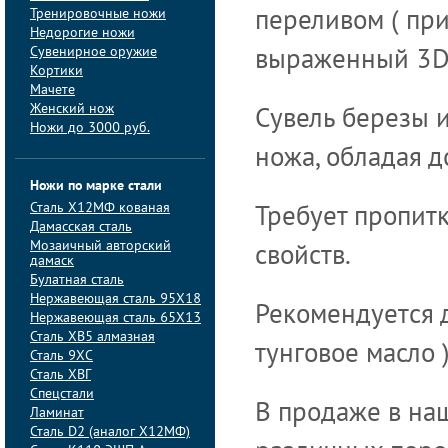
Тренировочные ножи
переливом ( пр
Недорогие ножи
Сувенирное оружие
выраженный 3D–
Кортики
Мачете
Женский нож
Сувель березы и
Ножи до 3000 руб.
ножа, обладая д
Ножи по марке стали
Сталь Х12МФ кованая
Требует пропит
Дамасская сталь
Мозаичный авторский
свойств.
дамаск
Булатная сталь
Нержавеющая сталь 95Х18
Рекомендуется д
Нержавеющая сталь 65Х13
Сталь ХВ5 алмазная
тунговое масло )
Сталь 9ХС
Сталь ХВГ
Спецстали
В продаже в на
Ламинат
Сталь D2 (аналог Х12МФ)