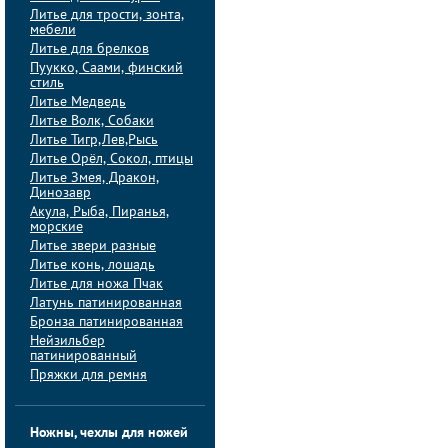
Литье для трости, зонта,
мебели
Литье для брелков
Пуукко, Саами, финский
стиль
Литье Медведь
Литье Волк, Собаки
Литье Тигр,Лев,Рысь
Литье Орёл, Сокол, птицы
Литье Змея, Дракон,
Динозавр
Акула, Рыба, Пиранья,
морские
Литье звери разные
Литье конь, лошадь
Литье для ножа Пчак
Латунь патинированная
Бронза патинированная
Нейзильбер
патинированный
Пряжки для ремня
Ножны, чехлы для ножей