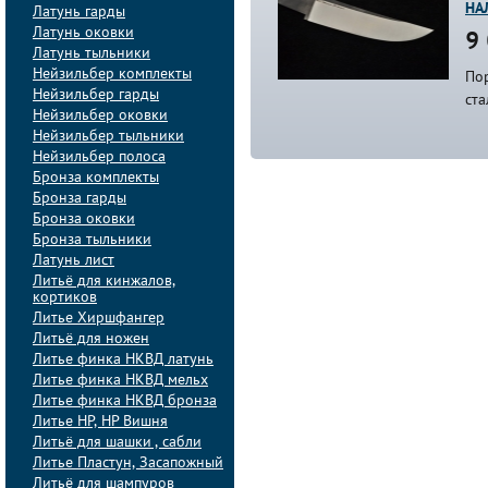
НА
Латунь гарды
Латунь оковки
9 
Латунь тыльники
Нейзильбер комплекты
По
Нейзильбер гарды
ст
Нейзильбер оковки
Нейзильбер тыльники
Нейзильбер полоса
Бронза комплекты
Бронза гарды
Бронза оковки
Бронза тыльники
Латунь лист
Литьё для кинжалов,
кортиков
Литье Хиршфангер
Литьё для ножен
Литье финка НКВД латунь
Литье финка НКВД мельх
Литье финка НКВД бронза
Литье НР, НР Вишня
Литьё для шашки , сабли
Литье Пластун, Засапожный
Литьё для шампуров