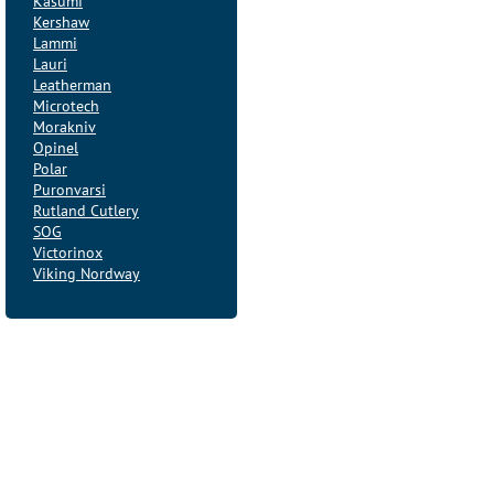
Kasumi
Kershaw
Lammi
Lauri
Leatherman
Microtech
Morakniv
Opinel
Polar
Puronvarsi
Rutland Cutlery
SOG
Victorinox
Viking Nordway