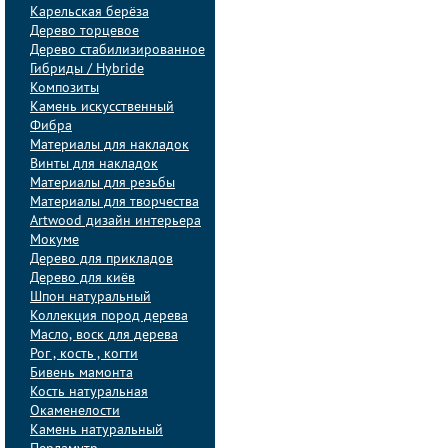
Карельская берёза
Дерево торцевое
Дерево стабилизированное
Гибриды / Hybride
Композиты
Камень искусственный
Фибра
Материалы для накладок
Винты для накладок
Материалы для резьбы
Материалы для творчества
Artwood дизайн интерьера
Мокуме
Дерево для прикладов
Дерево для киёв
Шпон натуральный
Коллекция пород дерева
Масло, воск для дерева
Рог , кость , когти
Бивень мамонта
Кость натуральная
Окаменелости
Камень натуральный