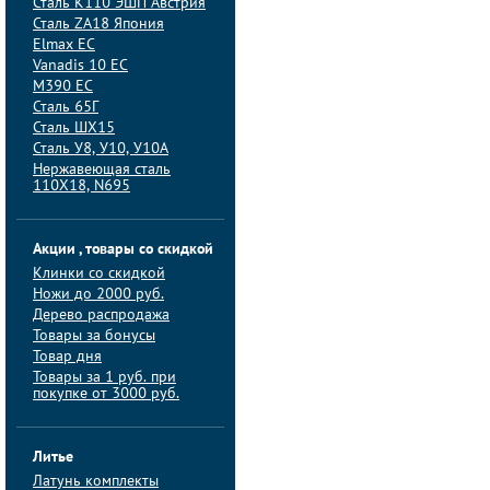
Сталь K110 ЭШП Австрия
Сталь ZA18 Япония
Elmax ЕС
Vanadis 10 ЕС
M390 ЕС
Сталь 65Г
Сталь ШХ15
Сталь У8, У10, У10А
Нержавеющая сталь
110Х18, N695
Акции , товары со скидкой
Клинки со скидкой
Ножи до 2000 руб.
Дерево распродажа
Товары за бонусы
Товар дня
Товары за 1 руб. при
покупке от 3000 руб.
Литье
Латунь комплекты