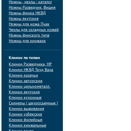
Ножны , чехлы : каталог
Ножны Разведчик, Вишня
Ножны финка НКВД
Ножны якутские
Ножны для ножа Пчак
Чехлы для складных ножей
Ножны финского типа
Ножны для кинжала
Клинки по типам
Клинки Pазведчика, НP
Клинки НКВД Труд Вача
Клинки казачьи
Клинки авторские
Клинки цельнометалл.
Клинки якутские
Клинки кухонные
Скинеры ( шкуросъемные )
Клинки выживания
Клинки узбекские
Клинки филейные
Клинки кинжальные