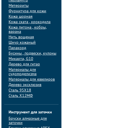
Перламутр
Метеориты
Фурнитура для кожи
Кожа шорная
Кожа ската , крокодила
Кожа питона , кобры,
варана
Нить вощеная
Шнур кожаный
Паракорд
Бусины , подвески, кулоны
Микарта, G10
Дерево для гитар
Материалы для
судомоделизма
Материалы для ювелиров
Дерево эксклюзив
Сталь 95Х18
Сталь Х12МФ
Инструмент для заточки
Бруски алмазные для
заточки