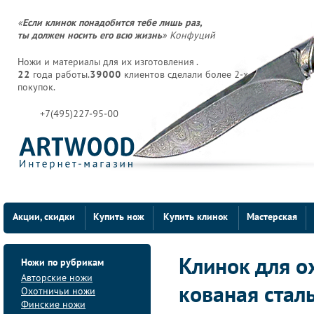
«
Если клинок понадобится тебе лишь раз,
ты должен носить его всю жизнь
» Конфуций
Ножи и материалы для их изготовления .
22
года работы.
39000
клиентов сделали более 2-х
покупок.
+7(495)227-95-00
Акции, скидки
Купить нож
Купить клинок
Мастерская
Ножи по рубрикам
Клинок для о
Авторские ножи
кованая стал
Охотничьи ножи
Финские ножи