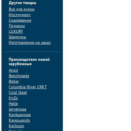
Другие товары
Всё для кухни
Инструмент
Снаряжение
Подарки
LUXURY
Шампуры
Изготовление на заказ
Производители ножей
зарубежные
Anssi
Benchmade
Böker
Columbia River CRKT
Cold Steel
EnZo
Helle
Jarvenpaa
Kankaanpaa
Karesuando
Karlsson