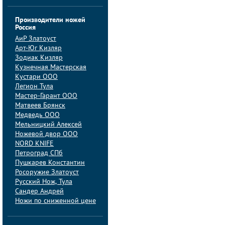
Производители ножей
Россия
АиP Златоуст
Арт-Юг Кизляр
Зодиак Кизляр
Кузнечная Мастерская
Кустари ООО
Легион Тула
Мастер-Гарант ООО
Матвеев Брянск
Медведь ООО
Мельницкий Алексей
Ножевой двор ООО
NORD KNIFE
Петроград СПб
Пушкарев Константин
Росоружие Златоуст
Русский Нож, Тула
Сандер Андрей
Ножи по сниженной цене