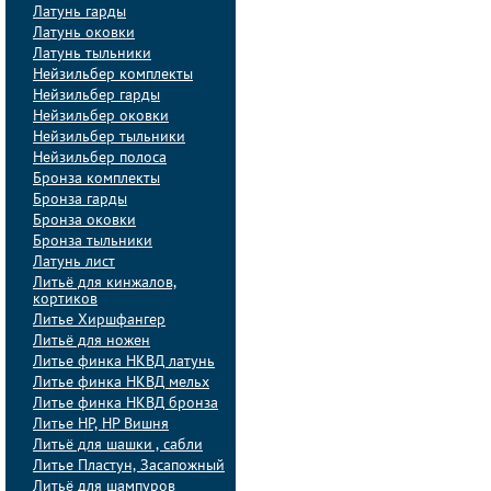
Латунь гарды
Латунь оковки
Латунь тыльники
Нейзильбер комплекты
Нейзильбер гарды
Нейзильбер оковки
Нейзильбер тыльники
Нейзильбер полоса
Бронза комплекты
Бронза гарды
Бронза оковки
Бронза тыльники
Латунь лист
Литьё для кинжалов,
кортиков
Литье Хиршфангер
Литьё для ножен
Литье финка НКВД латунь
Литье финка НКВД мельх
Литье финка НКВД бронза
Литье НР, НР Вишня
Литьё для шашки , сабли
Литье Пластун, Засапожный
Литьё для шампуров