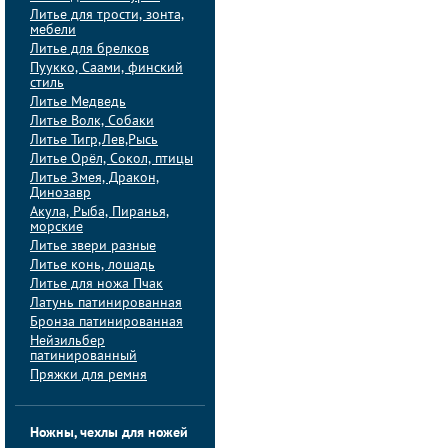
Литье для трости, зонта,
мебели
Литье для брелков
Пуукко, Саами, финский
стиль
Литье Медведь
Литье Волк, Собаки
Литье Тигр,Лев,Рысь
Литье Орёл, Сокол, птицы
Литье Змея, Дракон,
Динозавр
Акула, Рыба, Пиранья,
морские
Литье звери разные
Литье конь, лошадь
Литье для ножа Пчак
Латунь патинированная
Бронза патинированная
Нейзильбер
патинированный
Пряжки для ремня
Ножны, чехлы для ножей