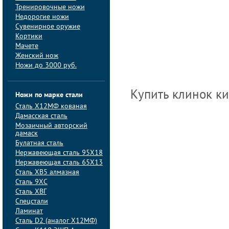
Тренировочные ножи
Недорогие ножи
Сувенирное оружие
Кортики
Мачете
Женский нож
Ножи до 3000 руб.
Купить клинок к
Ножи по марке стали
Сталь Х12МФ кованая
Дамасская сталь
Мозаичный авторский
дамаск
Булатная сталь
Нержавеющая сталь 95Х18
Нержавеющая сталь 65Х13
Сталь ХВ5 алмазная
Сталь 9ХС
Сталь ХВГ
Спецстали
Ламинат
Сталь D2 (аналог Х12МФ)