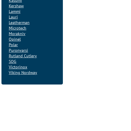
Kasumi
Kershaw
Lammi
Lauri
Leatherman
Microtech
Morakniv
Opinel
Polar
Puronvarsi
Rutland Cutlery
SOG
Victorinox
Viking Nordway