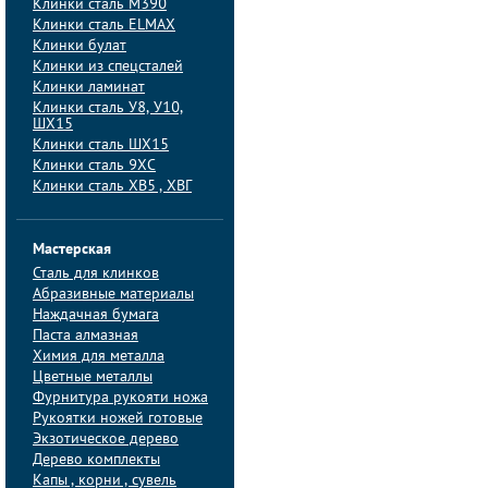
Клинки сталь M390
Клинки сталь ELMAX
Клинки булат
Клинки из спецсталей
Клинки ламинат
Клинки сталь У8, У10,
ШХ15
Клинки сталь ШХ15
Клинки сталь 9ХС
Клинки сталь ХВ5 , ХВГ
Мастерская
Сталь для клинков
Абразивные материалы
Наждачная бумага
Паста алмазная
Химия для металла
Цветные металлы
Фурнитура рукояти ножа
Рукоятки ножей готовые
Экзотическое дерево
Дерево комплекты
Капы , корни , сувель